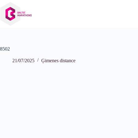
Izlaist
uz
saturu
8502
21/07/2025
Ģimenes distance