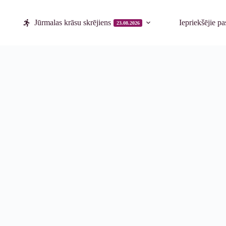
Jūrmalas krāsu skrējiens
Iepriekšējie p
23.08.2026