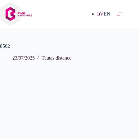
Izlaist
uz
saturu
LV
EN
8562
23/07/2025
Tautas distance