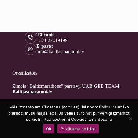
Tālrunis:
+371 22019199
E-pasts:
info@baltijasmaratoni.lv
Organizators
Zīmola ”Balticmarathons” pārstāvji UAB GEE TEAM,
Baltijasmaratoni.lv
Mēs izmantojam sīkdatnes (cookies), lai nodrošinātu vislabāko
Kontakti
pieredzi mūsu mājas lapā. Ja vēlies turpināt pilnvērtīgi izmantot
Par mums
šo vietni, tad apstiprini Cookies izmantošanu
Brīvprātīgajiem
Ok
Privātuma politika
Privātuma politika
Copyright © 2026 - Baltijasmaratoni.lv