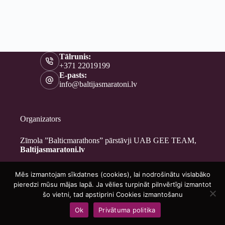
Tālrunis:
+371 22019199
E-pasts:
info@baltijasmaratoni.lv
Organizators
Zīmola ”Balticmarathons” pārstāvji UAB GEE TEAM,
Baltijasmaratoni.lv
Mēs izmantojam sīkdatnes (cookies), lai nodrošinātu vislabāko
Kontakti
pieredzi mūsu mājas lapā. Ja vēlies turpināt pilnvērtīgi izmantot
Par mums
šo vietni, tad apstiprini Cookies izmantošanu
Brīvprātīgajiem
Ok
Privātuma politika
Privātuma politika
Copyright © 2026 - Baltijasmaratoni.lv