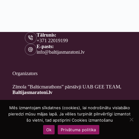
Tālrunis:
+371 22019199
E-pasts:
info@baltijasmaratoni.lv
Organizators
Zīmola ”Balticmarathons” pārstāvji UAB GEE TEAM,
Baltijasmaratoni.lv
Mēs izmantojam sīkdatnes (cookies), lai nodrošinātu vislabāko
Kontakti
pieredzi mūsu mājas lapā. Ja vēlies turpināt pilnvērtīgi izmantot
Par mums
šo vietni, tad apstiprini Cookies izmantošanu
Brīvprātīgajiem
Ok
Privātuma politika
Privātuma politika
Copyright © 2026 - Baltijasmaratoni.lv