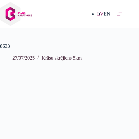
Izlaist
uz
saturu
LV
EN
8633
27/07/2025
Krāsu skrējiens 5km