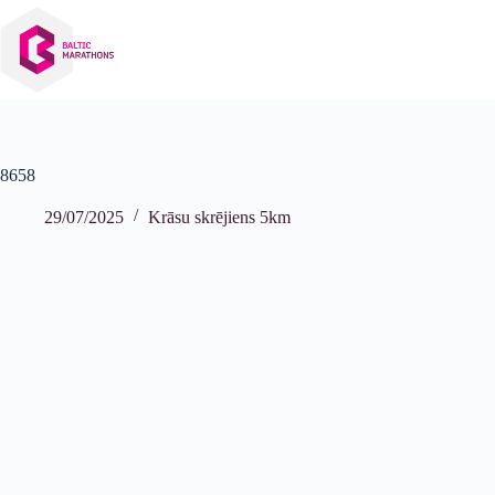
Izlaist
uz
saturu
8658
29/07/2025
Krāsu skrējiens 5km