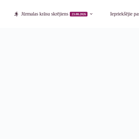
Jūrmalas krāsu skrējiens
Iepriekšējie p
23.08.2026