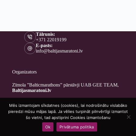
Tālrunis:
+371 22019199
E-pasts:
info@baltijasmaratoni.lv
Organizators
Zīmola ”Balticmarathons” pārstāvji UAB GEE TEAM,
Baltijasmaratoni.lv
Mēs izmantojam sīkdatnes (cookies), lai nodrošinātu vislabāko
Kontakti
pieredzi mūsu mājas lapā. Ja vēlies turpināt pilnvērtīgi izmantot
Par mums
šo vietni, tad apstiprini Cookies izmantošanu
Brīvprātīgajiem
Ok
Privātuma politika
Privātuma politika
Copyright © 2026 - Baltijasmaratoni.lv