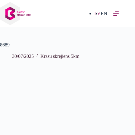
Izlaist
uz
saturu
LV
EN
8689
30/07/2025
Krāsu skrējiens 5km