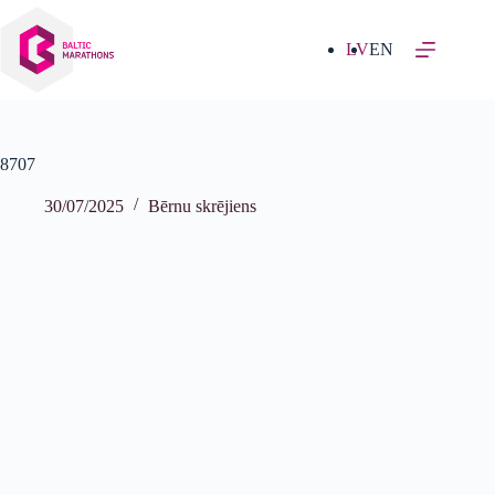
Izlaist
uz
saturu
LV
EN
8707
30/07/2025
Bērnu skrējiens