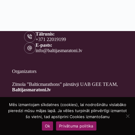
Tālrunis:
+371 22019199
E-pasts:
info@baltijasmaratoni.lv
Organizators
Zīmola ”Balticmarathons” pārstāvji UAB GEE TEAM,
Baltijasmaratoni.lv
Mēs izmantojam sīkdatnes (cookies), lai nodrošinātu vislabāko
Kontakti
pieredzi mūsu mājas lapā. Ja vēlies turpināt pilnvērtīgi izmantot
Par mums
šo vietni, tad apstiprini Cookies izmantošanu
Brīvprātīgajiem
Ok
Privātuma politika
Privātuma politika
Copyright © 2026 - Baltijasmaratoni.lv