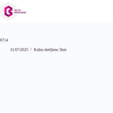
Izlaist
uz
saturu
8714
31/07/2025
Krāsu skrējiens 5km