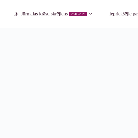
Jūrmalas krāsu skrējiens
Iepriekšējie p
23.08.2026