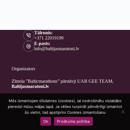
Tālrunis:
+371 22019199
E-pasts:
info@baltijasmaratoni.lv
Organizators
Zīmola ”Balticmarathons” pārstāvji UAB GEE TEAM,
Baltijasmaratoni.lv
Mēs izmantojam sīkdatnes (cookies), lai nodrošinātu vislabāko
Kontakti
pieredzi mūsu mājas lapā. Ja vēlies turpināt pilnvērtīgi izmantot
Par mums
šo vietni, tad apstiprini Cookies izmantošanu
Brīvprātīgajiem
Ok
Privātuma politika
Privātuma politika
Copyright © 2026 - Baltijasmaratoni.lv