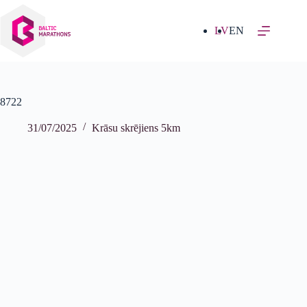
Izlaist
uz
saturu
LV
EN
8722
31/07/2025
Krāsu skrējiens 5km