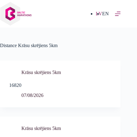
Izlaist
uz
saturu
LV
EN
Distance
Krāsu skrējiens 5km
Krāsu skrējiens 5km
16820
07/08/2026
Krāsu skrējiens 5km