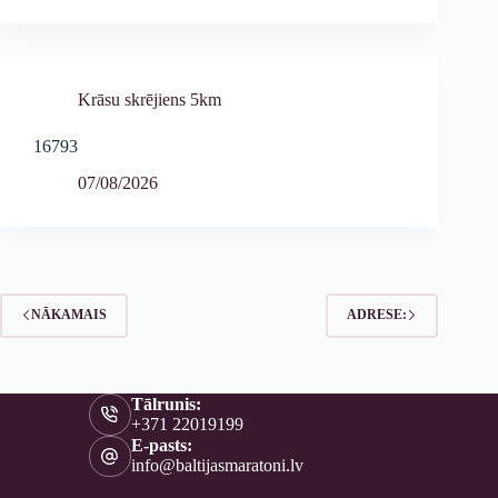
Krāsu skrējiens 5km
16793
07/08/2026
NĀKAMAIS
ADRESE:
Tālrunis:
+371 22019199
E-pasts:
info@baltijasmaratoni.lv