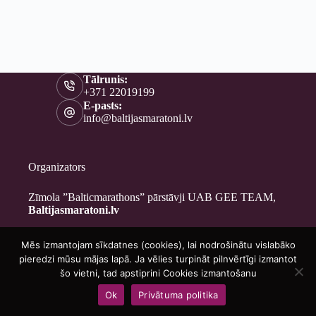
Tālrunis:
+371 22019199
E-pasts:
info@baltijasmaratoni.lv
Organizators
Zīmola ”Balticmarathons” pārstāvji UAB GEE TEAM,
Baltijasmaratoni.lv
Mēs izmantojam sīkdatnes (cookies), lai nodrošinātu vislabāko
Kontakti
pieredzi mūsu mājas lapā. Ja vēlies turpināt pilnvērtīgi izmantot
Par mums
šo vietni, tad apstiprini Cookies izmantošanu
Brīvprātīgajiem
Ok
Privātuma politika
Privātuma politika
Copyright © 2026 - Baltijasmaratoni.lv