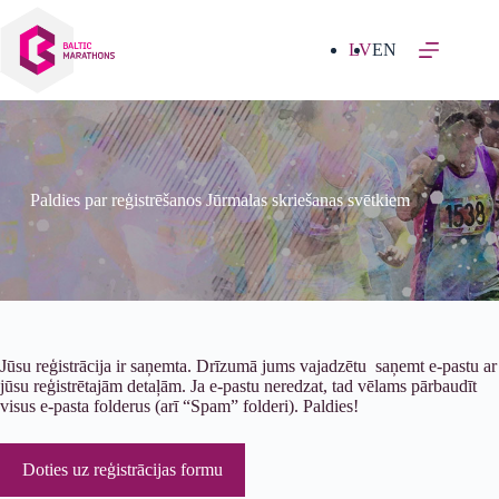
Izlaist
uz
saturu
LV
EN
Paldies par reģistrēšanos Jūrmalas skriešanas svētkiem
Jūsu reģistrācija ir saņemta. Drīzumā jums vajadzētu saņemt e-pastu ar
jūsu reģistrētajām detaļām. Ja e-pastu neredzat, tad vēlams pārbaudīt
visus e-pasta folderus (arī “Spam” folderi). Paldies!
Doties uz reģistrācijas formu