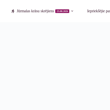
Jūrmalas krāsu skrējiens
Iepriekšējie p
23.08.2026