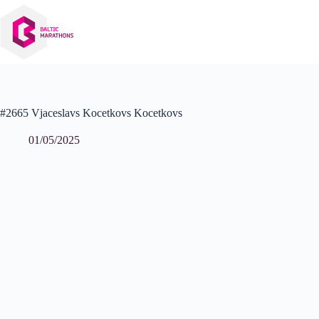
Izlaist
uz
saturu
#2665 Vjaceslavs Kocetkovs Kocetkovs
01/05/2025