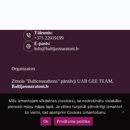
Tālrunis:
+371 22019199
E-pasts:
info@baltijasmaratoni.lv
Organizators
Zīmola ”Balticmarathons” pārstāvji UAB GEE TEAM,
Baltijasmaratoni.lv
Mēs izmantojam sīkdatnes (cookies), lai nodrošinātu vislabāko
Kontakti
pieredzi mūsu mājas lapā. Ja vēlies turpināt pilnvērtīgi izmantot
Par mums
šo vietni, tad apstiprini Cookies izmantošanu
Brīvprātīgajiem
Ok
Privātuma politika
Privātuma politika
Copyright © 2026 - Baltijasmaratoni.lv