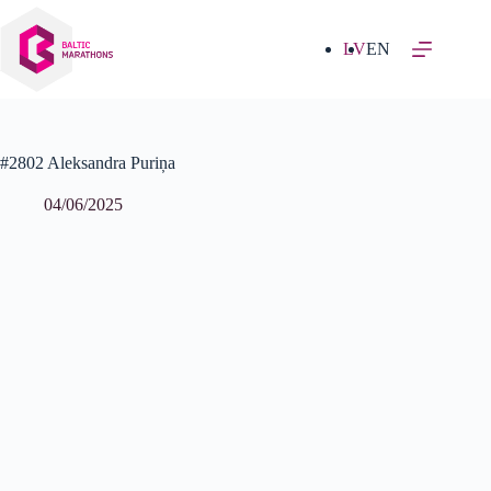
Izlaist
uz
saturu
LV
EN
#2802 Aleksandra Puriņa
04/06/2025