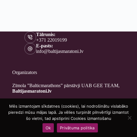
Tālrunis:
+371 22019199
E-pasts:
info@baltijasmaratoni.lv
Organizators
Zīmola ”Balticmarathons” pārstāvji UAB GEE TEAM,
Baltijasmaratoni.lv
Mēs izmantojam sīkdatnes (cookies), lai nodrošinātu vislabāko
Kontakti
pieredzi mūsu mājas lapā. Ja vēlies turpināt pilnvērtīgi izmantot
Par mums
šo vietni, tad apstiprini Cookies izmantošanu
Brīvprātīgajiem
Ok
Privātuma politika
Privātuma politika
Copyright © 2026 - Baltijasmaratoni.lv