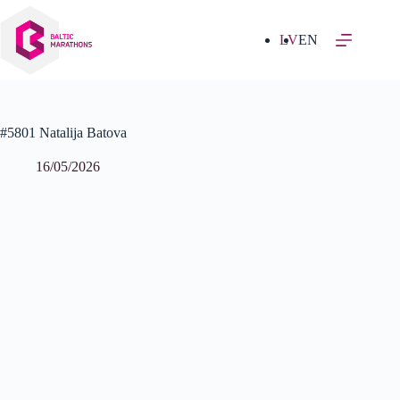
Izlaist
uz
saturu
LV
EN
#5801 Natalija Batova
16/05/2026