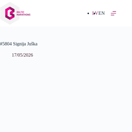
Izlaist
uz
saturu
LV
EN
#5804 Signija Juška
17/05/2026