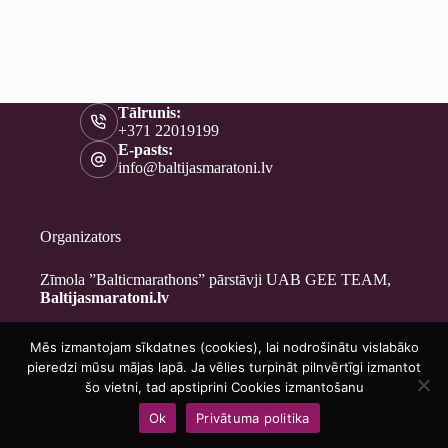
Tālrunis:
+371 22019199
E-pasts:
info@baltijasmaratoni.lv
Organizators
Zīmola ”Balticmarathons” pārstāvji UAB GEE TEAM,
Baltijasmaratoni.lv
Mēs izmantojam sīkdatnes (cookies), lai nodrošinātu vislabāko
Kontakti
pieredzi mūsu mājas lapā. Ja vēlies turpināt pilnvērtīgi izmantot
Par mums
šo vietni, tad apstiprini Cookies izmantošanu
Brīvprātīgajiem
Ok
Privātuma politika
Privātuma politika
Copyright © 2026 - Baltijasmaratoni.lv