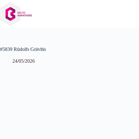
Izlaist
uz
saturu
#5839 Rūdolfs Grāvītis
24/05/2026