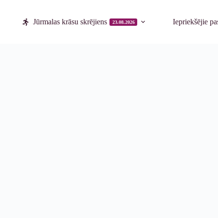
Jūrmalas krāsu skrējiens
Iepriekšējie p
23.08.2026