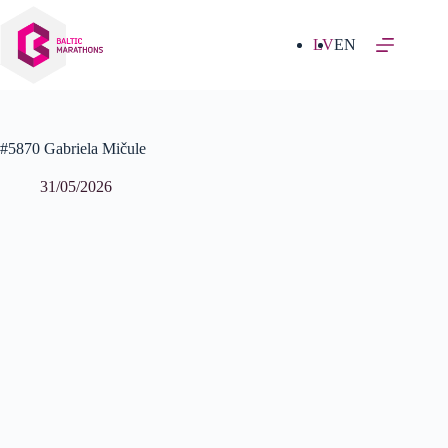
Izlaist
uz
saturu
LV
EN
#5870 Gabriela Mičule
31/05/2026