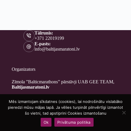
Tālrunis:
+371 22019199
E-pasts:
info@baltijasmaratoni.lv
Organizators
Zīmola ”Balticmarathons” pārstāvji UAB GEE TEAM,
Baltijasmaratoni.lv
Mēs izmantojam sīkdatnes (cookies), lai nodrošinātu vislabāko
Kontakti
pieredzi mūsu mājas lapā. Ja vēlies turpināt pilnvērtīgi izmantot
Par mums
šo vietni, tad apstiprini Cookies izmantošanu
Brīvprātīgajiem
Ok
Privātuma politika
Privātuma politika
Copyright © 2026 - Baltijasmaratoni.lv