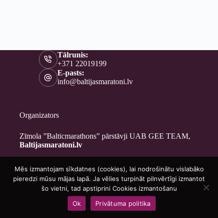
Tālrunis:
+371 22019199
E-pasts:
info@baltijasmaratoni.lv
Organizators
Zīmola ”Balticmarathons” pārstāvji UAB GEE TEAM,
Baltijasmaratoni.lv
Mēs izmantojam sīkdatnes (cookies), lai nodrošinātu vislabāko
Kontakti
pieredzi mūsu mājas lapā. Ja vēlies turpināt pilnvērtīgi izmantot
Par mums
šo vietni, tad apstiprini Cookies izmantošanu
Brīvprātīgajiem
Ok
Privātuma politika
Privātuma politika
Copyright © 2026 - Baltijasmaratoni.lv