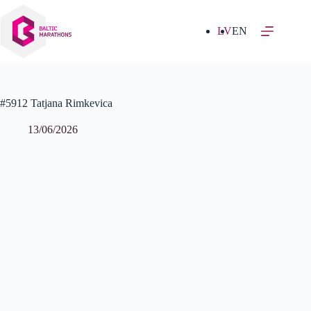
Izlaist
uz
saturu
LV
EN
#5912 Tatjana Rimkevica
13/06/2026