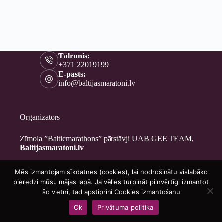
Tālrunis:
+371 22019199
E-pasts:
info@baltijasmaratoni.lv
Organizators
Zīmola ”Balticmarathons” pārstāvji UAB GEE TEAM,
Baltijasmaratoni.lv
Mēs izmantojam sīkdatnes (cookies), lai nodrošinātu vislabāko
Kontakti
pieredzi mūsu mājas lapā. Ja vēlies turpināt pilnvērtīgi izmantot
Par mums
šo vietni, tad apstiprini Cookies izmantošanu
Brīvprātīgajiem
Ok
Privātuma politika
Privātuma politika
Copyright © 2026 - Baltijasmaratoni.lv