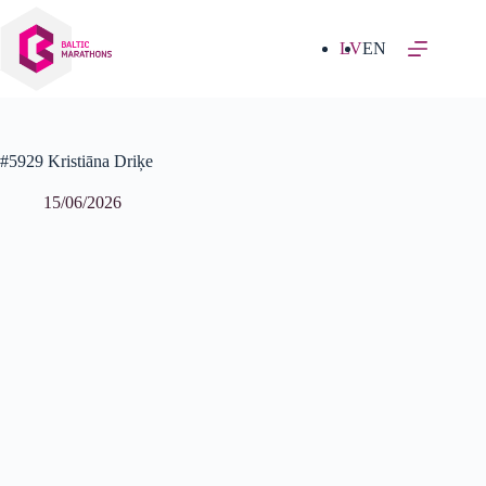
Izlaist
uz
saturu
LV
EN
#5929 Kristiāna Driķe
15/06/2026