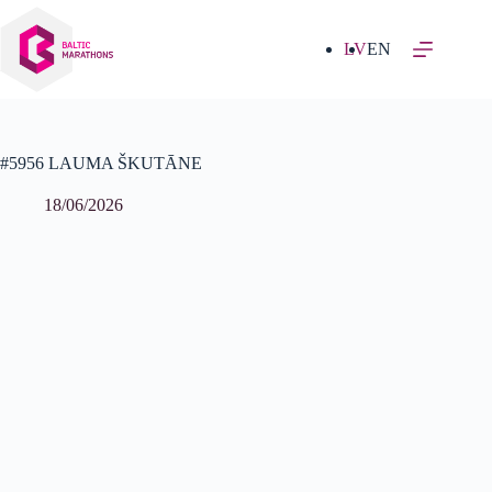
Izlaist
uz
saturu
LV
EN
#5956 LAUMA ŠKUTĀNE
18/06/2026