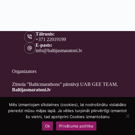
Tālrunis:
+371 22019199
E-pasts:
info@baltijasmaratoni.lv
Organizators
Zīmola ”Balticmarathons” pārstāvji UAB GEE TEAM,
Baltijasmaratoni.lv
Mēs izmantojam sīkdatnes (cookies), lai nodrošinātu vislabāko
Kontakti
pieredzi mūsu mājas lapā. Ja vēlies turpināt pilnvērtīgi izmantot
Par mums
šo vietni, tad apstiprini Cookies izmantošanu
Brīvprātīgajiem
Ok
Privātuma politika
Privātuma politika
Copyright © 2026 - Baltijasmaratoni.lv