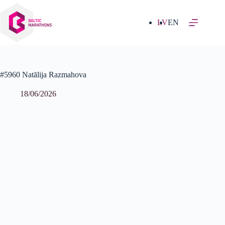
Izlaist
uz
saturu
LV
EN
#5960 Natālija Razmahova
18/06/2026