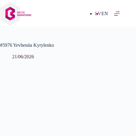
Izlaist
uz
saturu
LV
EN
#5976 Yevheniia Kyrylenko
21/06/2026