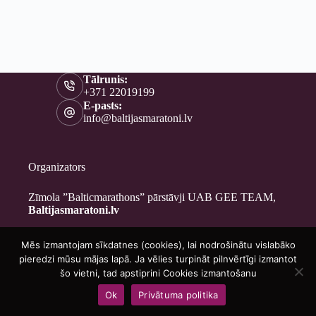
Tālrunis:
+371 22019199
E-pasts:
info@baltijasmaratoni.lv
Organizators
Zīmola ”Balticmarathons” pārstāvji UAB GEE TEAM,
Baltijasmaratoni.lv
Mēs izmantojam sīkdatnes (cookies), lai nodrošinātu vislabāko
Kontakti
pieredzi mūsu mājas lapā. Ja vēlies turpināt pilnvērtīgi izmantot
Par mums
šo vietni, tad apstiprini Cookies izmantošanu
Brīvprātīgajiem
Ok
Privātuma politika
Privātuma politika
Copyright © 2026 - Baltijasmaratoni.lv