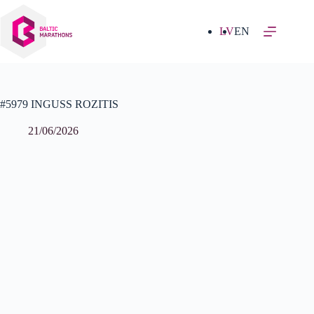
Izlaist
uz
saturu
LV
EN
#5979 INGUSS ROZITIS
21/06/2026