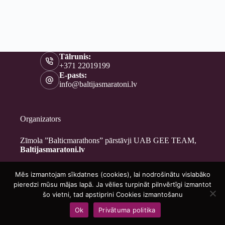
Tālrunis:
+371 22019199
E-pasts:
info@baltijasmaratoni.lv
Organizators
Zīmola ”Balticmarathons” pārstāvji UAB GEE TEAM,
Baltijasmaratoni.lv
Mēs izmantojam sīkdatnes (cookies), lai nodrošinātu vislabāko
Kontakti
pieredzi mūsu mājas lapā. Ja vēlies turpināt pilnvērtīgi izmantot
Par mums
šo vietni, tad apstiprini Cookies izmantošanu
Brīvprātīgajiem
Ok
Privātuma politika
Privātuma politika
Copyright © 2026 - Baltijasmaratoni.lv