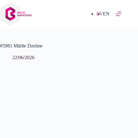
Izlaist
uz
saturu
LV
EN
#5981 Mārīte Dzelme
22/06/2026