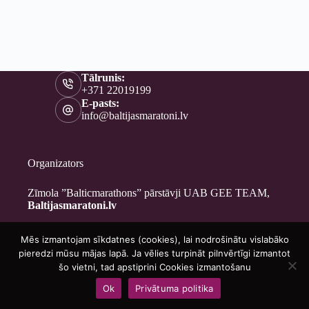
Tālrunis:
+371 22019199
E-pasts:
info@baltijasmaratoni.lv
Organizators
Zīmola ”Balticmarathons” pārstāvji UAB GEE TEAM,
Baltijasmaratoni.lv
Mēs izmantojam sīkdatnes (cookies), lai nodrošinātu vislabāko
Kontakti
pieredzi mūsu mājas lapā. Ja vēlies turpināt pilnvērtīgi izmantot
Par mums
šo vietni, tad apstiprini Cookies izmantošanu
Brīvprātīgajiem
Ok
Privātuma politika
Privātuma politika
Copyright © 2026 - Baltijasmaratoni.lv