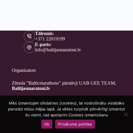
Tālrunis:
+371 22019199
E-pasts:
info@baltijasmaratoni.lv
Organizators
Zīmola ”Balticmarathons” pārstāvji UAB GEE TEAM,
Baltijasmaratoni.lv
Mēs izmantojam sīkdatnes (cookies), lai nodrošinātu vislabāko
Kontakti
pieredzi mūsu mājas lapā. Ja vēlies turpināt pilnvērtīgi izmantot
Par mums
šo vietni, tad apstiprini Cookies izmantošanu
Brīvprātīgajiem
Ok
Privātuma politika
Privātuma politika
Copyright © 2026 - Baltijasmaratoni.lv