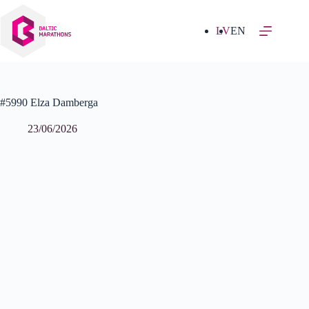
Izlaist
uz
saturu
LV
EN
#5990 Elza Damberga
23/06/2026