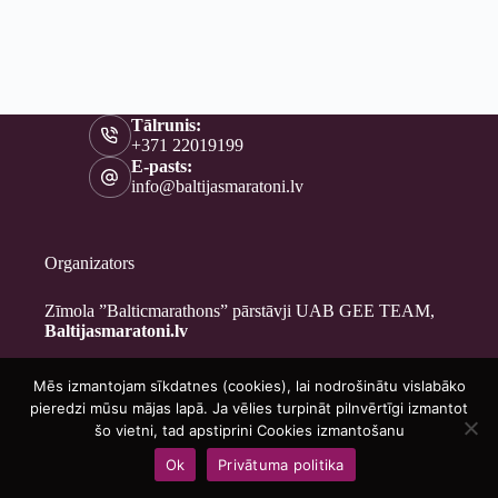
Tālrunis:
+371 22019199
E-pasts:
info@baltijasmaratoni.lv
Organizators
Zīmola ”Balticmarathons” pārstāvji UAB GEE TEAM,
Baltijasmaratoni.lv
Mēs izmantojam sīkdatnes (cookies), lai nodrošinātu vislabāko
Kontakti
pieredzi mūsu mājas lapā. Ja vēlies turpināt pilnvērtīgi izmantot
Par mums
šo vietni, tad apstiprini Cookies izmantošanu
Brīvprātīgajiem
Ok
Privātuma politika
Privātuma politika
Copyright © 2026 - Baltijasmaratoni.lv