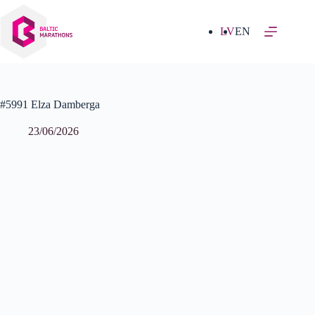
Izlaist
uz
saturu
LV
EN
#5991 Elza Damberga
23/06/2026