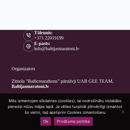
Tālrunis:
+371 22019199
E-pasts:
info@baltijasmaratoni.lv
Organizators
Zīmola ”Balticmarathons” pārstāvji UAB GEE TEAM,
Baltijasmaratoni.lv
Mēs izmantojam sīkdatnes (cookies), lai nodrošinātu vislabāko
Kontakti
pieredzi mūsu mājas lapā. Ja vēlies turpināt pilnvērtīgi izmantot
Par mums
šo vietni, tad apstiprini Cookies izmantošanu
Brīvprātīgajiem
Ok
Privātuma politika
Privātuma politika
Copyright © 2026 - Baltijasmaratoni.lv