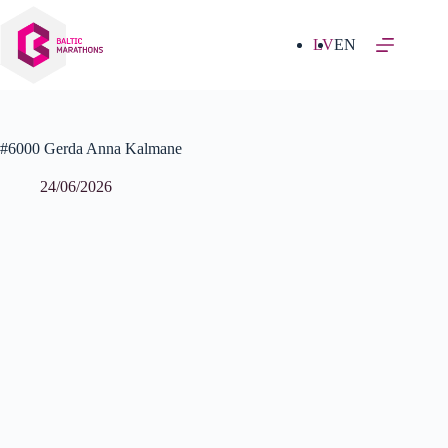
Izlaist
uz
saturu
LV
EN
#6000 Gerda Anna Kalmane
24/06/2026