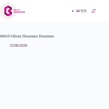
Izlaist
uz
saturu
LV
EN
#6010 Olivier Desormes Desormes
25/06/2026