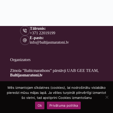
Tālrunis:
+371 22019199
E-pasts:
info@baltijasmaratoni.lv
Organizators
Zīmola ”Balticmarathons” pārstāvji UAB GEE TEAM,
Baltijasmaratoni.lv
Mēs izmantojam sīkdatnes (cookies), lai nodrošinātu vislabāko
Kontakti
pieredzi mūsu mājas lapā. Ja vēlies turpināt pilnvērtīgi izmantot
Par mums
šo vietni, tad apstiprini Cookies izmantošanu
Brīvprātīgajiem
Ok
Privātuma politika
Privātuma politika
Copyright © 2026 - Baltijasmaratoni.lv