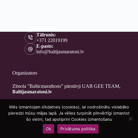
Tālrunis:
+371 22019199
E-pasts:
info@baltijasmaratoni.lv
Organizators
Zīmola ”Balticmarathons” pārstāvji UAB GEE TEAM,
Baltijasmaratoni.lv
Mēs izmantojam sīkdatnes (cookies), lai nodrošinātu vislabāko
Kontakti
pieredzi mūsu mājas lapā. Ja vēlies turpināt pilnvērtīgi izmantot
Par mums
šo vietni, tad apstiprini Cookies izmantošanu
Brīvprātīgajiem
Ok
Privātuma politika
Privātuma politika
Copyright © 2026 - Baltijasmaratoni.lv