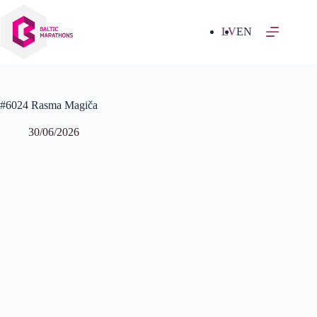
Izlaist
uz
saturu
LV
EN
#6024 Rasma Magiča
30/06/2026