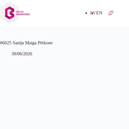
Izlaist
uz
saturu
LV
EN
#6025 Sanija Maiga Pērkone
30/06/2026