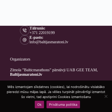
Tālrunis:
+371 22019199
E-pasts:
info@baltijasmaratoni.lv
Organizators
Zīmola ”Balticmarathons” pārstāvji UAB GEE TEAM,
Baltijasmaratoni.lv
Mēs izmantojam sīkdatnes (cookies), lai nodrošinātu vislabāko
Kontakti
pieredzi mūsu mājas lapā. Ja vēlies turpināt pilnvērtīgi izmantot
Par mums
šo vietni, tad apstiprini Cookies izmantošanu
Brīvprātīgajiem
Ok
Privātuma politika
Privātuma politika
Copyright © 2026 - Baltijasmaratoni.lv