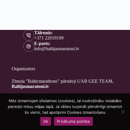
Tālrunis:
+371 22019199
E-pasts:
info@baltijasmaratoni.lv
Organizators
Zīmola ”Balticmarathons” pārstāvji UAB GEE TEAM,
Baltijasmaratoni.lv
Mēs izmantojam sīkdatnes (cookies), lai nodrošinātu vislabāko
Kontakti
pieredzi mūsu mājas lapā. Ja vēlies turpināt pilnvērtīgi izmantot
Par mums
šo vietni, tad apstiprini Cookies izmantošanu
Brīvprātīgajiem
Ok
Privātuma politika
Privātuma politika
Copyright © 2026 - Baltijasmaratoni.lv