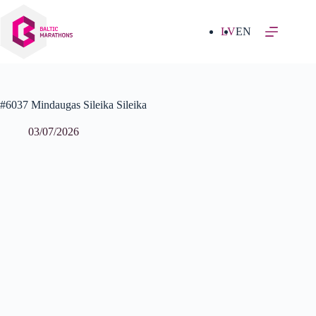
Izlaist
uz
saturu
LV
EN
#6037 Mindaugas Sileika Sileika
03/07/2026