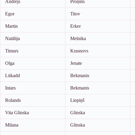
Andrejs
Proņins
Egor
Titov
Martin
Erker
Natālija
Melnika
Timurs
Krasnovs
Olga
Jenate
Lūkadd
Bekmanis
Intars
Bekmanis
Rolands
Liepiņš
Vita Glinska
Glinska
Milana
Glinska