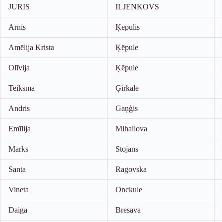
JURIS
ILJENKOVS
Arnis
Ķēpulis
Amēlija Krista
Ķēpule
Olīvija
Ķēpule
Teiksma
Ģirkale
Andris
Gaņģis
Emīlija
Mihailova
Marks
Stojans
Santa
Ragovska
Vineta
Onckule
Daiga
Bresava