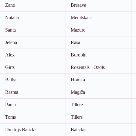
Zane
Bresava
Natalia
Menitskaia
Santa
Mazure
Jelena
Rasa
Alex
Burobin
Ģirts
Rozentāls - Ozols
Baiba
Homka
Rasma
Magiča
Paula
Tillere
Toms
Tillers
Dmitrijs Balickis
Balickis