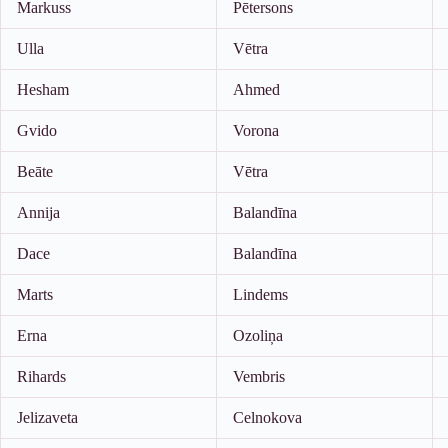
Markuss
Pētersons
Ulla
Vētra
Hesham
Ahmed
Gvido
Vorona
Beāte
Vētra
Annija
Balandīna
Dace
Balandīna
Marts
Lindems
Erna
Ozoliņa
Rihards
Vembris
Jelizaveta
Celnokova