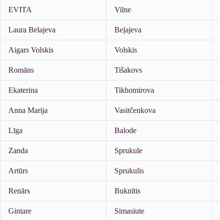
EVITA
Vilne
Laura Belajeva
Beļajeva
Aigars Volskis
Volskis
Romāns
Tišakovs
Ekaterina
Tikhomirova
Anna Marija
Vasitčenkova
Līga
Balode
Zanda
Sprukule
Artūrs
Sprukulis
Renārs
Buknītis
Gintare
Simasiute