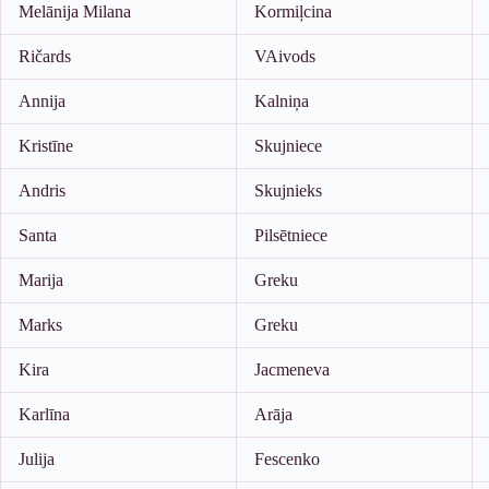
Melānija Milana
Kormiļcina
Ričards
VAivods
Annija
Kalniņa
Kristīne
Skujniece
Andris
Skujnieks
Santa
Pilsētniece
Marija
Greku
Marks
Greku
Kira
Jacmeneva
Karlīna
Arāja
Julija
Fescenko