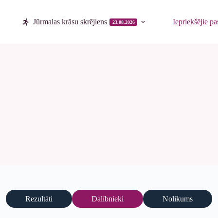
Jūrmalas krāsu skrējiens
Iepriekšējie p
23.08.2026
Rezultāti
Dalībnieki
Nolikums