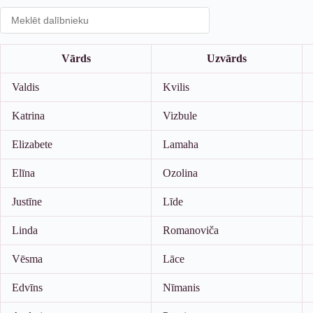
Vārds
Uzvārds
Valdis
Kvilis
Katrina
Vizbule
Elizabete
Lamaha
Elīna
Ozolina
Justīne
Līde
Linda
Romanoviča
Vēsma
Lāce
Edvīns
Nīmanis