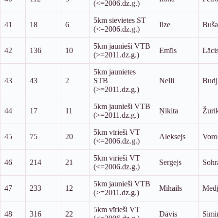
(<=2006.dz.g.)
5km sievietes ST
41
18
6
Ilze
Buša
(<=2006.dz.g.)
5km jaunieši VTB
42
136
10
Emīls
Lāci
(>=2011.dz.g.)
5km jaunietes
43
43
2
STB
Nelli
Budj
(>=2011.dz.g.)
5km jaunieši VTB
44
17
11
Ņikita
Žuri
(>=2011.dz.g.)
5km vīrieši VT
45
75
20
Aleksejs
Voro
(<=2006.dz.g.)
5km vīrieši VT
46
214
21
Sergejs
Sohr
(<=2006.dz.g.)
5km jaunieši VTB
47
233
12
Mihails
Medj
(>=2011.dz.g.)
5km vīrieši VT
48
316
22
Dāvis
Simin