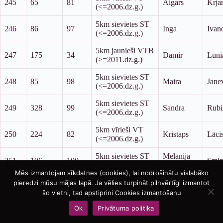
245
65
81
Aigars
Krja
(<=2006.dz.g.)
5km sievietes ST
246
86
97
Inga
Ivan
(<=2006.dz.g.)
5km jaunieši VTB
247
175
34
Damir
Luni
(>=2011.dz.g.)
5km sievietes ST
248
85
98
Maira
Jane
(<=2006.dz.g.)
5km sievietes ST
249
328
99
Sandra
Rubi
(<=2006.dz.g.)
5km vīrieši VT
250
224
82
Kristaps
Lāci
(<=2006.dz.g.)
5km sievietes ST
Melānija
251
106
100
Smir
(<=2006.dz.g.)
Milāna
Mēs izmantojam sīkdatnes (cookies), lai nodrošinātu vislabāko
5km sievietes ST
pieredzi mūsu mājas lapā. Ja vēlies turpināt pilnvērtīgi izmantot
252
262
101
Ieva
Īzāk
(<=2006.dz.g.)
šo vietni, tad apstiprini Cookies izmantošanu
Ok
Privātuma politika
5km sievietes ST
253
26
102
Rita
Hra
(<=2006.dz.g.)