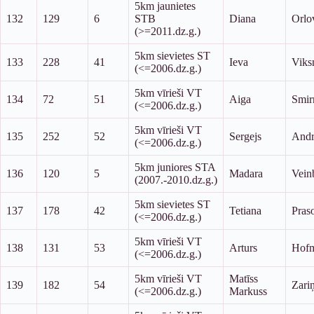
5km jaunietes
132
129
6
STB
Diana
Orlo
(>=2011.dz.g.)
5km sievietes ST
133
228
41
Ieva
Viks
(<=2006.dz.g.)
5km vīrieši VT
134
72
51
Aiga
Smir
(<=2006.dz.g.)
5km vīrieši VT
135
252
52
Sergejs
Andr
(<=2006.dz.g.)
5km juniores STA
136
120
5
Madara
Vein
(2007.-2010.dz.g.)
5km sievietes ST
137
178
42
Tetiana
Pras
(<=2006.dz.g.)
5km vīrieši VT
138
131
53
Arturs
Hofm
(<=2006.dz.g.)
5km vīrieši VT
Matīss
139
182
54
Zari
(<=2006.dz.g.)
Markuss