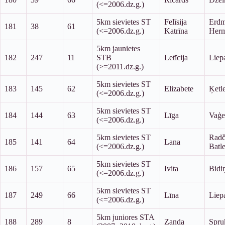
(<=2006.dz.g.)
5km sievietes ST
Felīsija
Erdm
181
38
61
(<=2006.dz.g.)
Katrīna
Her
5km jaunietes
182
247
11
STB
Letīcija
Liep
(>=2011.dz.g.)
5km sievietes ST
183
145
62
Elizabete
Ķetl
(<=2006.dz.g.)
5km sievietes ST
184
144
63
Līga
Vaģe
(<=2006.dz.g.)
5km sievietes ST
Radč
185
141
64
Lana
(<=2006.dz.g.)
Batl
5km sievietes ST
186
157
65
Ivita
Bidi
(<=2006.dz.g.)
5km sievietes ST
187
249
66
Līna
Liep
(<=2006.dz.g.)
5km juniores STA
188
289
8
Zanda
Spru