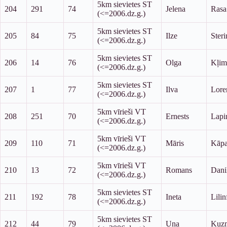
5km sievietes ST
204
291
74
Jelena
Rasa
(<=2006.dz.g.)
5km sievietes ST
205
84
75
Ilze
Steri
(<=2006.dz.g.)
5km sievietes ST
206
14
76
Olga
Kļim
(<=2006.dz.g.)
5km sievietes ST
207
1
77
Ilva
Lore
(<=2006.dz.g.)
5km vīrieši VT
208
251
70
Ernests
Lapi
(<=2006.dz.g.)
5km vīrieši VT
209
110
71
Māris
Kāp
(<=2006.dz.g.)
5km vīrieši VT
210
13
72
Romans
Dani
(<=2006.dz.g.)
5km sievietes ST
211
192
78
Ineta
Lilin
(<=2006.dz.g.)
5km sievietes ST
212
44
79
Una
Kuz