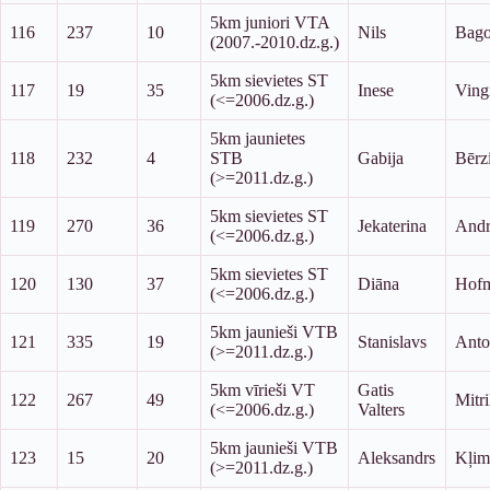
5km juniori VTA
116
237
10
Nils
Bago
(2007.-2010.dz.g.)
5km sievietes ST
117
19
35
Inese
Ving
(<=2006.dz.g.)
5km jaunietes
118
232
4
STB
Gabija
Bērz
(>=2011.dz.g.)
5km sievietes ST
119
270
36
Jekaterina
Andr
(<=2006.dz.g.)
5km sievietes ST
120
130
37
Diāna
Hof
(<=2006.dz.g.)
5km jaunieši VTB
121
335
19
Stanislavs
Anto
(>=2011.dz.g.)
5km vīrieši VT
Gatis
122
267
49
Mitri
(<=2006.dz.g.)
Valters
5km jaunieši VTB
123
15
20
Aleksandrs
Kļim
(>=2011.dz.g.)