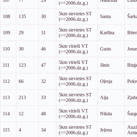
107
77
29
Nadežda
Liho
(<=2006.dz.g.)
5km sievietes ST
108
135
30
Santa
Šark
(<=2006.dz.g.)
5km sievietes ST
109
29
31
Karlīna
Bite
(<=2006.dz.g.)
5km vīrieši VT
110
30
46
Gusts
Jona
(<=2006.dz.g.)
5km vīrieši VT
111
123
47
Jānis
Birģe
(<=2006.dz.g.)
5km sievietes ST
112
66
32
Oļesja
Pokr
(<=2006.dz.g.)
5km sievietes ST
113
213
33
Aija
Zjab
(<=2006.dz.g.)
5km vīrieši VT
114
12
48
Nikita
Šarg
(<=2006.dz.g.)
5km sievietes ST
Auzā
115
4
34
Jeļena
(<=2006.dz.g.)
Arni