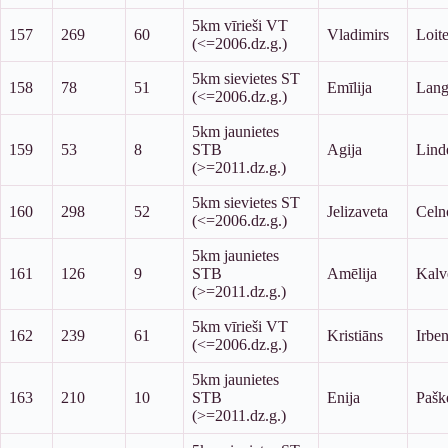
5km vīrieši VT
157
269
60
Vladimirs
Loite
(<=2006.dz.g.)
5km sievietes ST
158
78
51
Emīlija
Lang
(<=2006.dz.g.)
5km jaunietes
159
53
8
STB
Agija
Lind
(>=2011.dz.g.)
5km sievietes ST
160
298
52
Jelizaveta
Celn
(<=2006.dz.g.)
5km jaunietes
161
126
9
STB
Amēlija
Kalv
(>=2011.dz.g.)
5km vīrieši VT
162
239
61
Kristiāns
Irbe
(<=2006.dz.g.)
5km jaunietes
163
210
10
STB
Enija
Pašk
(>=2011.dz.g.)