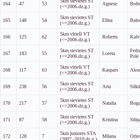
5km sievietes ST
164
47
53
Agnese
Bobr
(<=2006.dz.g.)
5km sievietes ST
165
148
54
Elīna
Balo
(<=2006.dz.g.)
5km vīrieši VT
166
125
62
Roberts
Kalv
(<=2006.dz.g.)
5km sievietes ST
Fedo
167
183
55
Loreta
(<=2006.dz.g.)
Pole
5km vīrieši VT
168
117
63
Kaspars
Akse
(<=2006.dz.g.)
5km sievietes ST
169
238
56
Arta
Silk
(<=2006.dz.g.)
5km sievietes ST
170
217
57
Natalia
Boga
(<=2006.dz.g.)
5km sievietes ST
171
87
58
Kristina
Siliņ
(<=2006.dz.g.)
5km juniores STA
172
128
7
Milana
Orlo
(2007.-2010.dz.g.)