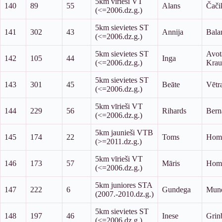
5km vīrieši VT
140
89
55
Alans
Čači
(<=2006.dz.g.)
5km sievietes ST
141
302
43
Annija
Bala
(<=2006.dz.g.)
5km sievietes ST
Avot
142
105
44
Inga
(<=2006.dz.g.)
Krau
5km sievietes ST
143
301
45
Beāte
Vētr
(<=2006.dz.g.)
5km vīrieši VT
144
229
56
Rihards
Bern
(<=2006.dz.g.)
5km jaunieši VTB
145
174
22
Toms
Hom
(>=2011.dz.g.)
5km vīrieši VT
146
173
57
Māris
Hom
(<=2006.dz.g.)
5km juniores STA
147
222
6
Gundega
Mun
(2007.-2010.dz.g.)
5km sievietes ST
148
197
46
Inese
Grin
(<=2006.dz.g.)