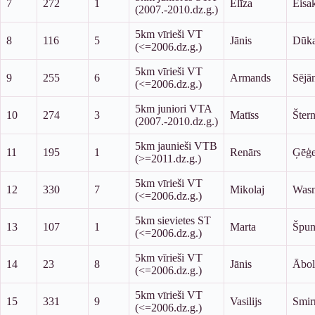
7
272
1
Elīza
Eisa
(2007.-2010.dz.g.)
5km vīrieši VT
8
116
5
Jānis
Dūk
(<=2006.dz.g.)
5km vīrieši VT
9
255
6
Armands
Sējā
(<=2006.dz.g.)
5km juniori VTA
10
274
3
Matīss
Šter
(2007.-2010.dz.g.)
5km jaunieši VTB
11
195
1
Renārs
Ģēģe
(>=2011.dz.g.)
5km vīrieši VT
12
330
7
Mikolaj
Wasn
(<=2006.dz.g.)
5km sievietes ST
13
107
1
Marta
Špun
(<=2006.dz.g.)
5km vīrieši VT
14
23
8
Jānis
Ābol
(<=2006.dz.g.)
5km vīrieši VT
15
331
9
Vasilijs
Smir
(<=2006.dz.g.)