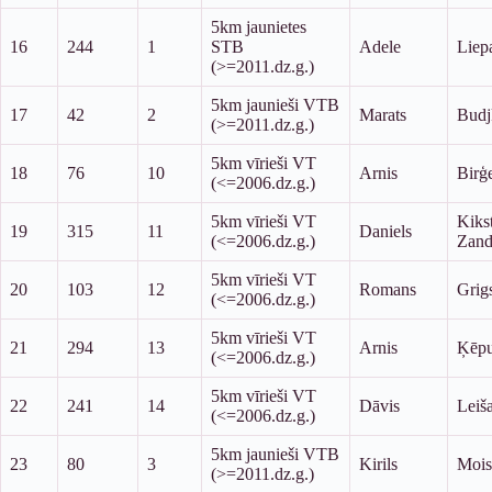
5km jaunietes
16
244
1
STB
Adele
Liep
(>=2011.dz.g.)
5km jaunieši VTB
17
42
2
Marats
Budj
(>=2011.dz.g.)
5km vīrieši VT
18
76
10
Arnis
Birģe
(<=2006.dz.g.)
5km vīrieši VT
Kiks
19
315
11
Daniels
(<=2006.dz.g.)
Zand
5km vīrieši VT
20
103
12
Romans
Grig
(<=2006.dz.g.)
5km vīrieši VT
21
294
13
Arnis
Ķēpu
(<=2006.dz.g.)
5km vīrieši VT
22
241
14
Dāvis
Leiš
(<=2006.dz.g.)
5km jaunieši VTB
23
80
3
Kirils
Mois
(>=2011.dz.g.)