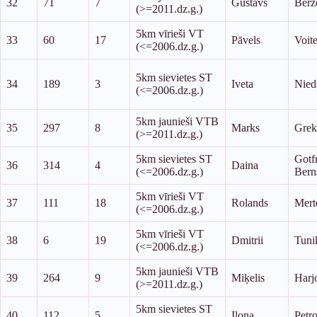
32
71
7
Gustavs
Bērz
(>=2011.dz.g.)
5km vīrieši VT
33
60
17
Pāvels
Voit
(<=2006.dz.g.)
5km sievietes ST
34
189
3
Iveta
Nied
(<=2006.dz.g.)
5km jaunieši VTB
35
297
8
Marks
Grek
(>=2011.dz.g.)
5km sievietes ST
Gotf
36
314
4
Daina
(<=2006.dz.g.)
Bern
5km vīrieši VT
37
111
18
Rolands
Mert
(<=2006.dz.g.)
5km vīrieši VT
38
6
19
Dmitrii
Tuni
(<=2006.dz.g.)
5km jaunieši VTB
39
264
9
Miķelis
Harj
(>=2011.dz.g.)
5km sievietes ST
40
112
5
Ilona
Petr