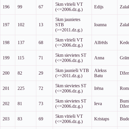
5km vīrieši VT
196
99
67
Edijs
Zala
(<=2006.dz.g.)
5km jaunietes
197
102
13
STB
Ioanna
Zala
(>=2011.dz.g.)
5km vīrieši VT
198
137
68
Alfrēds
Kede
(<=2006.dz.g.)
5km sievietes ST
199
115
71
Anna
Grām
(<=2006.dz.g.)
5km jaunieši VTB
Alekss
200
82
29
Džen
(>=2011.dz.g.)
Batu
5km sievietes ST
201
225
72
Irēna
Rom
(<=2006.dz.g.)
5km sievietes ST
Bumb
202
81
73
Ieva
(<=2006.dz.g.)
Džen
5km vīrieši VT
203
83
69
Kristaps
Bud
(<=2006.dz.g.)