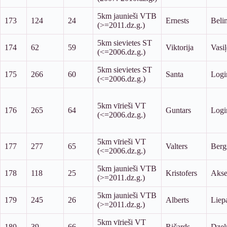
5km jaunieši VTB
173
124
24
Ernests
Beli
(>=2011.dz.g.)
5km sievietes ST
174
62
59
Viktorija
Vasi
(<=2006.dz.g.)
5km sievietes ST
175
266
60
Santa
Logi
(<=2006.dz.g.)
5km vīrieši VT
176
265
64
Guntars
Logi
(<=2006.dz.g.)
5km vīrieši VT
177
277
65
Valters
Berg
(<=2006.dz.g.)
5km jaunieši VTB
178
118
25
Kristofers
Akse
(>=2011.dz.g.)
5km jaunieši VTB
179
245
26
Alberts
Liep
(>=2011.dz.g.)
5km vīrieši VT
180
39
66
Ričards
Dze