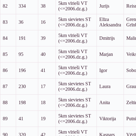
5km vīrieši VT
82
334
38
Jurijs
Reis
(<=2006.dz.g.)
5km sievietes ST
Elīza
Gren
83
36
16
(<=2006.dz.g.)
Aleksandra
Grīn
5km vīrieši VT
84
191
39
Dmitrijs
Mali
(<=2006.dz.g.)
5km vīrieši VT
85
95
40
Marjan
Veik
(<=2006.dz.g.)
5km vīrieši VT
86
196
41
Igor
Sobo
(<=2006.dz.g.)
5km sievietes ST
87
230
17
Laura
Grau
(<=2006.dz.g.)
5km sievietes ST
88
198
18
Anita
Zelti
(<=2006.dz.g.)
5km sievietes ST
89
41
19
Viktorija
Putn
(<=2006.dz.g.)
5km vīrieši VT
90
320
42
Kaspars
Vēzīt