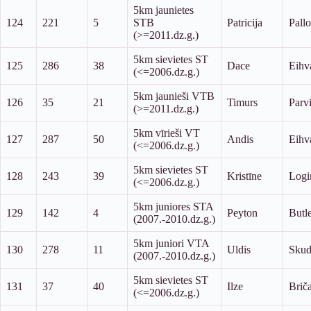
5km jaunietes
124
221
5
STB
Patricija
Pallo
(>=2011.dz.g.)
5km sievietes ST
125
286
38
Dace
Eihv
(<=2006.dz.g.)
5km jaunieši VTB
126
35
21
Timurs
Parv
(>=2011.dz.g.)
5km vīrieši VT
127
287
50
Andis
Eihv
(<=2006.dz.g.)
5km sievietes ST
128
243
39
Kristīne
Logi
(<=2006.dz.g.)
5km juniores STA
129
142
4
Peyton
Butl
(2007.-2010.dz.g.)
5km juniori VTA
130
278
11
Uldis
Skudr
(2007.-2010.dz.g.)
5km sievietes ST
131
37
40
Ilze
Brič
(<=2006.dz.g.)