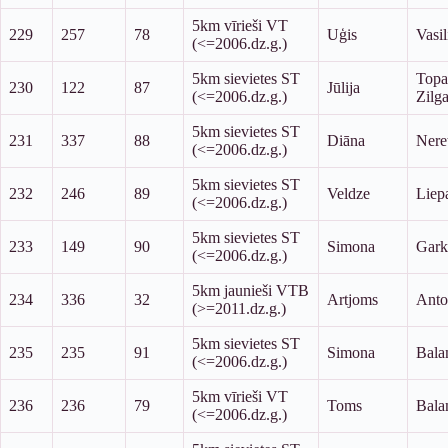
5km vīrieši VT
229
257
78
Uģis
Vasil
(<=2006.dz.g.)
5km sievietes ST
Topa
230
122
87
Jūlija
(<=2006.dz.g.)
Zilg
5km sievietes ST
231
337
88
Diāna
Nere
(<=2006.dz.g.)
5km sievietes ST
232
246
89
Veldze
Liep
(<=2006.dz.g.)
5km sievietes ST
233
149
90
Simona
Gark
(<=2006.dz.g.)
5km jaunieši VTB
234
336
32
Artjoms
Anto
(>=2011.dz.g.)
5km sievietes ST
235
235
91
Simona
Bala
(<=2006.dz.g.)
5km vīrieši VT
236
236
79
Toms
Bala
(<=2006.dz.g.)