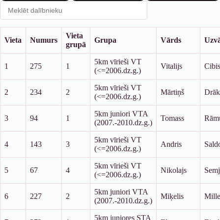
Vieta
Vieta
Numurs
Grupa
Vārds
Uzv
grupā
5km vīrieši VT
1
275
1
Vitalijs
Cibi
(<=2006.dz.g.)
5km vīrieši VT
2
234
2
Mārtiņš
Drāk
(<=2006.dz.g.)
5km juniori VTA
3
94
1
Tomass
Rāmu
(2007.-2010.dz.g.)
5km vīrieši VT
4
143
3
Andris
Sald
(<=2006.dz.g.)
5km vīrieši VT
5
67
4
Nikolajs
Semj
(<=2006.dz.g.)
5km juniori VTA
6
227
2
Miķelis
Mill
(2007.-2010.dz.g.)
5km juniores STA