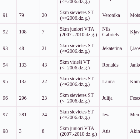
(<=2006.dz.g.)
5km sievietes ST
91
79
20
Veronika
Mois
(<=2006.dz.g.)
5km juniori VTA
Nils
92
108
7
Kļav
(2007.-2010.dz.g.)
Gabriels
5km sievietes ST
93
48
21
Jekaterina
Ļiso
(<=2006.dz.g.)
5km vīrieši VT
94
133
43
Ronalds
Jank
(<=2006.dz.g.)
5km sievietes ST
95
132
22
Laima
Kam
(<=2006.dz.g.)
5km sievietes ST
96
296
23
Julija
Fesc
(<=2006.dz.g.)
5km sievietes ST
97
281
24
Ieva
Merc
(<=2006.dz.g.)
5km juniori VTA
98
3
8
Atis
Aki
(2007.-2010.dz.g.)