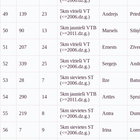
(<=2006.dz.g.)
5km vīrieši VT
49
139
23
Andrejs
Pried
(<=2006.dz.g.)
5km jaunieši VTB
50
90
13
Marsels
Siliņ
(>=2011.dz.g.)
5km vīrieši VT
51
207
24
Ernests
Zīver
(<=2006.dz.g.)
5km vīrieši VT
52
339
25
Sergejs
Andr
(<=2006.dz.g.)
5km sievietes ST
53
28
7
Ilze
Batu
(<=2006.dz.g.)
5km jaunieši VTB
54
290
14
Artūrs
Spru
(>=2011.dz.g.)
5km sievietes ST
55
219
8
Antra
Dum
(<=2006.dz.g.)
5km sievietes ST
56
7
9
Irina
Lore
(<=2006.dz.g.)