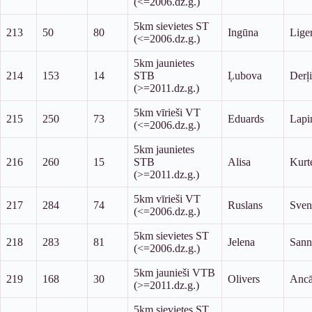
(<=2006.dz.g.)
5km sievietes ST
213
50
80
Ingūna
Lige
(<=2006.dz.g.)
5km jaunietes
214
153
14
STB
Ļubova
Derļ
(>=2011.dz.g.)
5km vīrieši VT
215
250
73
Eduards
Lapi
(<=2006.dz.g.)
5km jaunietes
216
260
15
STB
Alisa
Kurt
(>=2011.dz.g.)
5km vīrieši VT
217
284
74
Ruslans
Sven
(<=2006.dz.g.)
5km sievietes ST
218
283
81
Jelena
Sann
(<=2006.dz.g.)
5km jaunieši VTB
219
168
30
Olivers
Ancā
(>=2011.dz.g.)
5km sievietes ST