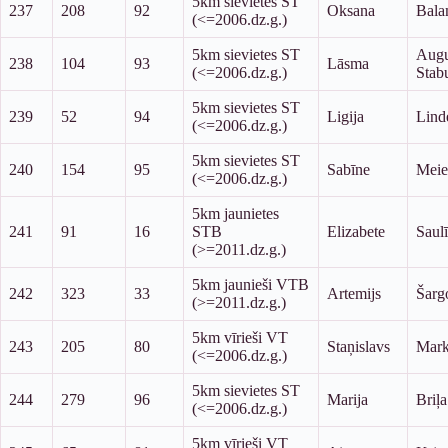
5km sievietes ST
237
208
92
Oksana
Bala
(<=2006.dz.g.)
5km sievietes ST
Augu
238
104
93
Lāsma
(<=2006.dz.g.)
Stab
5km sievietes ST
239
52
94
Ligija
Lind
(<=2006.dz.g.)
5km sievietes ST
240
154
95
Sabīne
Meie
(<=2006.dz.g.)
5km jaunietes
241
91
16
STB
Elizabete
Saulī
(>=2011.dz.g.)
5km jaunieši VTB
242
323
33
Artemijs
Šarg
(>=2011.dz.g.)
5km vīrieši VT
243
205
80
Staņislavs
Mark
(<=2006.dz.g.)
5km sievietes ST
244
279
96
Marija
Briļa
(<=2006.dz.g.)
5km vīrieši VT