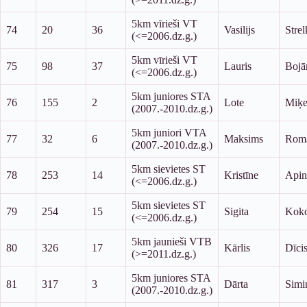
5km vīrieši VT
74
20
36
Vasilijs
Stre
(<=2006.dz.g.)
5km vīrieši VT
75
98
37
Lauris
Bojā
(<=2006.dz.g.)
5km juniores STA
76
155
2
Lote
Miķe
(2007.-2010.dz.g.)
5km juniori VTA
77
32
6
Maksims
Rom
(2007.-2010.dz.g.)
5km sievietes ST
78
253
14
Kristīne
Apin
(<=2006.dz.g.)
5km sievietes ST
79
254
15
Sigita
Koko
(<=2006.dz.g.)
5km jaunieši VTB
80
326
17
Kārlis
Dīci
(>=2011.dz.g.)
5km juniores STA
81
317
3
Dārta
Simi
(2007.-2010.dz.g.)