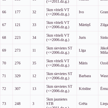
(>=2011.dz.g.)
5km vīrieši VT
66
177
32
Ivo
Gran
(<=2006.dz.g.)
5km vīrieši VT
67
121
33
Mārtiņš
Zilga
(<=2006.dz.g.)
5km vīrieši VT
68
223
34
Juris
Sink
(<=2006.dz.g.)
5km sievietes ST
Jāko
69
273
11
Līga
(<=2006.dz.g.)
Miša
5km vīrieši VT
70
276
35
Māris
Ozol
(<=2006.dz.g.)
5km sievietes ST
71
329
12
Barbara
Wasn
(<=2006.dz.g.)
5km sievietes ST
72
307
13
Kristīne
Ērm
(<=2006.dz.g.)
5km jaunietes
73
248
3
STB
Grēta
Liep
(>=2011.dz.g.)