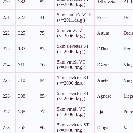
220
282
82
Jelizaveta
Ahil
(<=2006.dz.g.)
5km jaunieši VTB
221
327
31
Fricis
Dīci
(>=2011.dz.g.)
5km vīrieši VT
222
325
75
Artūrs
Dīci
(<=2006.dz.g.)
5km sievietes ST
223
187
83
Diāna
Bern
(<=2006.dz.g.)
5km vīrieši VT
224
311
76
Džems
Viņķ
(<=2006.dz.g.)
5km sievietes ST
225
310
84
Anete
Viņķ
(<=2006.dz.g.)
5km sievietes ST
226
338
85
Agnese
Liep
(<=2006.dz.g.)
5km vīrieši VT
227
285
77
Iļja
Petr
(<=2006.dz.g.)
5km sievietes ST
228
256
86
Daiga
Vasil
(<=2006.dz.g.)