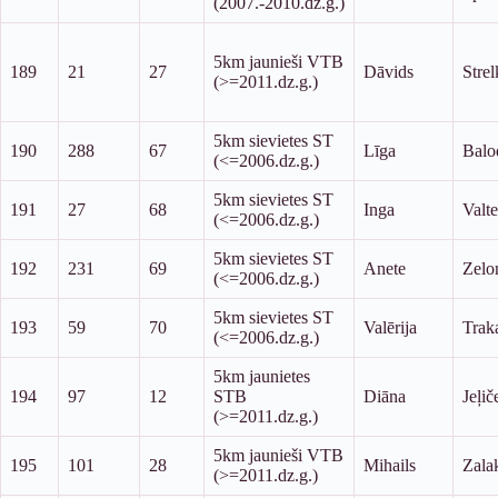
(2007.-2010.dz.g.)
5km jaunieši VTB
189
21
27
Dāvids
Stre
(>=2011.dz.g.)
5km sievietes ST
190
288
67
Līga
Balo
(<=2006.dz.g.)
5km sievietes ST
191
27
68
Inga
Valte
(<=2006.dz.g.)
5km sievietes ST
192
231
69
Anete
Zelo
(<=2006.dz.g.)
5km sievietes ST
193
59
70
Valērija
Trak
(<=2006.dz.g.)
5km jaunietes
194
97
12
STB
Diāna
Jeļič
(>=2011.dz.g.)
5km jaunieši VTB
195
101
28
Mihails
Zala
(>=2011.dz.g.)