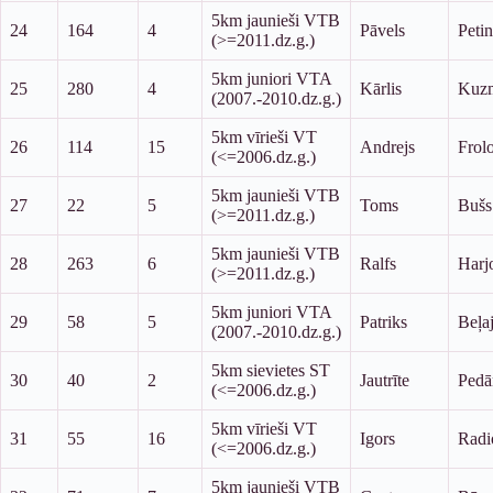
5km jaunieši VTB
24
164
4
Pāvels
Petin
(>=2011.dz.g.)
5km juniori VTA
25
280
4
Kārlis
Kuz
(2007.-2010.dz.g.)
5km vīrieši VT
26
114
15
Andrejs
Frol
(<=2006.dz.g.)
5km jaunieši VTB
27
22
5
Toms
Bušs
(>=2011.dz.g.)
5km jaunieši VTB
28
263
6
Ralfs
Harj
(>=2011.dz.g.)
5km juniori VTA
29
58
5
Patriks
Beļa
(2007.-2010.dz.g.)
5km sievietes ST
30
40
2
Jautrīte
Pedā
(<=2006.dz.g.)
5km vīrieši VT
31
55
16
Igors
Radi
(<=2006.dz.g.)
5km jaunieši VTB