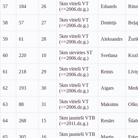
5km vīrieši VT
57
184
26
Eduards
Ritu
(<=2006.dz.g.)
5km vīrieši VT
58
57
27
Dmitrijs
Beļa
(<=2006.dz.g.)
5km vīrieši VT
59
61
28
Aleksandrs
Žuri
(<=2006.dz.g.)
5km sievietes ST
60
220
10
Svetlana
Kozl
(<=2006.dz.g.)
5km vīrieši VT
61
218
29
Reinis
Līvi
(<=2006.dz.g.)
5km vīrieši VT
62
193
30
Aigars
Medn
(<=2006.dz.g.)
5km vīrieši VT
63
88
31
Maksims
Ošku
(<=2006.dz.g.)
5km jaunieši VTB
64
268
15
Renārs
Šilab
(>=2011.dz.g.)
5km jaunieši VTB
65
305
16
Martin
Erke