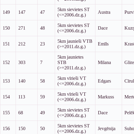
5km sievietes ST
149
147
47
Austra
Purv
(<=2006.dz.g.)
5km sievietes ST
150
271
48
Dace
Kuzņ
(<=2006.dz.g.)
5km jaunieši VTB
151
212
23
Emīls
Kras
(>=2011.dz.g.)
5km jaunietes
152
303
7
STB
Milana
Glin
(>=2011.dz.g.)
5km vīrieši VT
153
140
58
Edgars
Cīrul
(<=2006.dz.g.)
5km vīrieši VT
154
113
59
Markuss
Mert
(<=2006.dz.g.)
5km sievietes ST
155
68
49
Dace
Pelē
(<=2006.dz.g.)
5km sievietes ST
156
150
50
Jevgēnija
Suho
(<=2006.dz.g.)