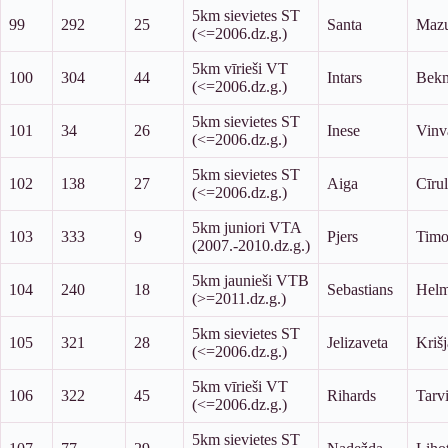
5km sievietes ST
99
292
25
Santa
Mazu
(<=2006.dz.g.)
5km vīrieši VT
100
304
44
Intars
Bekm
(<=2006.dz.g.)
5km sievietes ST
101
34
26
Inese
Vinv
(<=2006.dz.g.)
5km sievietes ST
102
138
27
Aiga
Cīru
(<=2006.dz.g.)
5km juniori VTA
103
333
9
Pjers
Timo
(2007.-2010.dz.g.)
5km jaunieši VTB
104
240
18
Sebastians
Helm
(>=2011.dz.g.)
5km sievietes ST
105
321
28
Jelizaveta
Kriš
(<=2006.dz.g.)
5km vīrieši VT
106
322
45
Rihards
Tarv
(<=2006.dz.g.)
5km sievietes ST