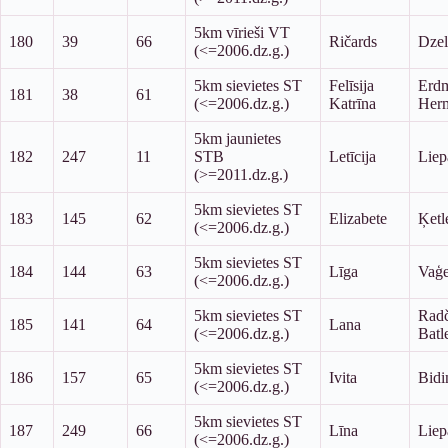
5km vīrieši VT
180
39
66
Ričards
Dze
(<=2006.dz.g.)
5km sievietes ST
Felīsija
Erd
181
38
61
(<=2006.dz.g.)
Katrīna
Her
5km jaunietes
182
247
11
STB
Letīcija
Liep
(>=2011.dz.g.)
5km sievietes ST
183
145
62
Elizabete
Ķetl
(<=2006.dz.g.)
5km sievietes ST
184
144
63
Līga
Vaģe
(<=2006.dz.g.)
5km sievietes ST
Rad
185
141
64
Lana
(<=2006.dz.g.)
Batl
5km sievietes ST
186
157
65
Ivita
Bidi
(<=2006.dz.g.)
5km sievietes ST
187
249
66
Līna
Liep
(<=2006.dz.g.)