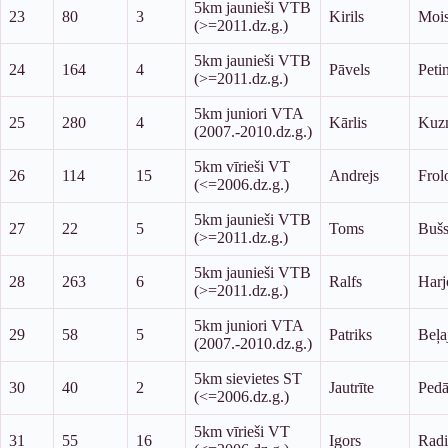
5km jaunieši VTB
23
80
3
Kirils
Mois
(>=2011.dz.g.)
5km jaunieši VTB
24
164
4
Pāvels
Peti
(>=2011.dz.g.)
5km juniori VTA
25
280
4
Kārlis
Kuz
(2007.-2010.dz.g.)
5km vīrieši VT
26
114
15
Andrejs
Frol
(<=2006.dz.g.)
5km jaunieši VTB
27
22
5
Toms
Buš
(>=2011.dz.g.)
5km jaunieši VTB
28
263
6
Ralfs
Harj
(>=2011.dz.g.)
5km juniori VTA
29
58
5
Patriks
Beļa
(2007.-2010.dz.g.)
5km sievietes ST
30
40
2
Jautrīte
Ped
(<=2006.dz.g.)
5km vīrieši VT
31
55
16
Igors
Radi