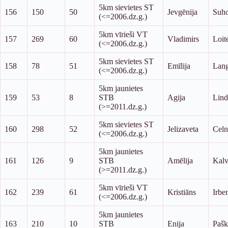
5km sievietes ST
156
150
50
Jevgēnija
Suho
(<=2006.dz.g.)
5km vīrieši VT
157
269
60
Vladimirs
Loit
(<=2006.dz.g.)
5km sievietes ST
158
78
51
Emīlija
Lan
(<=2006.dz.g.)
5km jaunietes
159
53
8
STB
Agija
Lind
(>=2011.dz.g.)
5km sievietes ST
160
298
52
Jelizaveta
Cel
(<=2006.dz.g.)
5km jaunietes
161
126
9
STB
Amēlija
Kal
(>=2011.dz.g.)
5km vīrieši VT
162
239
61
Kristiāns
Irbe
(<=2006.dz.g.)
5km jaunietes
163
210
10
STB
Enija
Pašk