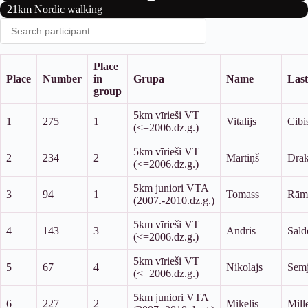
21km Nordic walking
Place
Place
Number
in
Grupa
Name
Las
group
5km vīrieši VT
1
275
1
Vitalijs
Cibi
(<=2006.dz.g.)
5km vīrieši VT
2
234
2
Mārtiņš
Drā
(<=2006.dz.g.)
5km juniori VTA
3
94
1
Tomass
Rāmu
(2007.-2010.dz.g.)
5km vīrieši VT
4
143
3
Andris
Sald
(<=2006.dz.g.)
5km vīrieši VT
5
67
4
Nikolajs
Sem
(<=2006.dz.g.)
5km juniori VTA
6
227
2
Miķelis
Mill