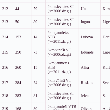
5km sievietes ST
212
44
79
Una
Kuz
(<=2006.dz.g.)
5km sievietes ST
213
50
80
Ingūna
Lige
(<=2006.dz.g.)
5km jaunietes
214
153
14
STB
Ļubova
Derļ
(>=2011.dz.g.)
5km vīrieši VT
215
250
73
Eduards
Lapi
(<=2006.dz.g.)
5km jaunietes
216
260
15
STB
Alisa
Kurt
(>=2011.dz.g.)
5km vīrieši VT
217
284
74
Ruslans
Sven
(<=2006.dz.g.)
5km sievietes ST
218
283
81
Jelena
Sann
(<=2006.dz.g.)
5km jaunieši VTB
219
168
30
Olivers
Anc