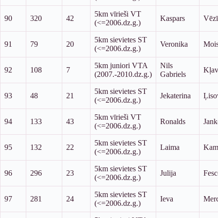
5km vīrieši VT
90
320
42
Kaspars
Vēzī
(<=2006.dz.g.)
5km sievietes ST
91
79
20
Veronika
Mois
(<=2006.dz.g.)
5km juniori VTA
Nils
92
108
7
Kļav
(2007.-2010.dz.g.)
Gabriels
5km sievietes ST
93
48
21
Jekaterina
Ļiso
(<=2006.dz.g.)
5km vīrieši VT
94
133
43
Ronalds
Jank
(<=2006.dz.g.)
5km sievietes ST
95
132
22
Laima
Kam
(<=2006.dz.g.)
5km sievietes ST
96
296
23
Julija
Fesc
(<=2006.dz.g.)
5km sievietes ST
97
281
24
Ieva
Merc
(<=2006.dz.g.)