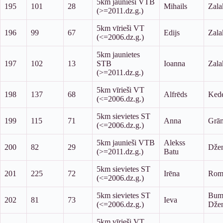
5km jaunieši VTB
195
101
28
Mihails
Zala
(>=2011.dz.g.)
5km vīrieši VT
196
99
67
Edijs
Zala
(<=2006.dz.g.)
5km jaunietes
197
102
13
STB
Ioanna
Zala
(>=2011.dz.g.)
5km vīrieši VT
198
137
68
Alfrēds
Kede
(<=2006.dz.g.)
5km sievietes ST
199
115
71
Anna
Grām
(<=2006.dz.g.)
5km jaunieši VTB
Alekss
200
82
29
Džen
(>=2011.dz.g.)
Batu
5km sievietes ST
201
225
72
Irēna
Rom
(<=2006.dz.g.)
5km sievietes ST
Bum
202
81
73
Ieva
(<=2006.dz.g.)
Džen
5km vīrieši VT