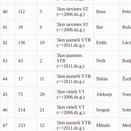
5km sievietes ST
40
112
5
Ilona
Petr
(<=2006.dz.g.)
5km sievietes ST
41
18
6
Ilze
Buš
(<=2006.dz.g.)
5km jaunieši VTB
42
136
10
Emīls
Lāci
(>=2011.dz.g.)
5km jaunietes
43
43
2
STB
Nelli
Bud
(>=2011.dz.g.)
5km jaunieši VTB
44
17
11
Ņikita
Žuri
(>=2011.dz.g.)
5km vīrieši VT
45
75
20
Aleksejs
Voro
(<=2006.dz.g.)
5km vīrieši VT
46
214
21
Sergejs
Sohr
(<=2006.dz.g.)
5km jaunieši VTB
47
233
12
Mihails
Med
(>=2011.dz.g.)