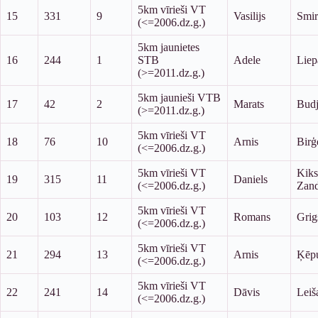
5km vīrieši VT
15
331
9
Vasilijs
Smir
(<=2006.dz.g.)
5km jaunietes
16
244
1
STB
Adele
Liep
(>=2011.dz.g.)
5km jaunieši VTB
17
42
2
Marats
Bud
(>=2011.dz.g.)
5km vīrieši VT
18
76
10
Arnis
Birģ
(<=2006.dz.g.)
5km vīrieši VT
Kiks
19
315
11
Daniels
(<=2006.dz.g.)
Zand
5km vīrieši VT
20
103
12
Romans
Grig
(<=2006.dz.g.)
5km vīrieši VT
21
294
13
Arnis
Ķēpu
(<=2006.dz.g.)
5km vīrieši VT
22
241
14
Dāvis
Leiš
(<=2006.dz.g.)