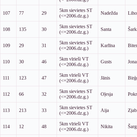
5km sievietes ST
107
77
29
Nadežda
Liho
(<=2006.dz.g.)
5km sievietes ST
108
135
30
Santa
Šark
(<=2006.dz.g.)
5km sievietes ST
109
29
31
Karlīna
Bite
(<=2006.dz.g.)
5km vīrieši VT
110
30
46
Gusts
Jona
(<=2006.dz.g.)
5km vīrieši VT
111
123
47
Jānis
Birģ
(<=2006.dz.g.)
5km sievietes ST
112
66
32
Oļesja
Pok
(<=2006.dz.g.)
5km sievietes ST
113
213
33
Aija
Zjab
(<=2006.dz.g.)
5km vīrieši VT
114
12
48
Nikita
Šarg
(<=2006.dz.g.)