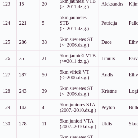
5km jaunieši VTB
123
15
20
Aleksandrs
Kļi
(>=2011.dz.g.)
5km jaunietes
124
221
5
STB
Patricija
Pall
(>=2011.dz.g.)
5km sievietes ST
125
286
38
Dace
Eihv
(<=2006.dz.g.)
5km jaunieši VTB
126
35
21
Timurs
Parv
(>=2011.dz.g.)
5km vīrieši VT
127
287
50
Andis
Eihv
(<=2006.dz.g.)
5km sievietes ST
128
243
39
Kristīne
Log
(<=2006.dz.g.)
5km juniores STA
129
142
4
Peyton
Butl
(2007.-2010.dz.g.)
5km juniori VTA
130
278
11
Uldis
Skud
(2007.-2010.dz.g.)
5km sievietes ST