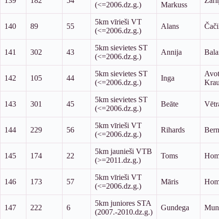
139
182
54
Zari
(<=2006.dz.g.)
Markuss
5km vīrieši VT
140
89
55
Alans
Čači
(<=2006.dz.g.)
5km sievietes ST
141
302
43
Annija
Bala
(<=2006.dz.g.)
5km sievietes ST
Avot
142
105
44
Inga
(<=2006.dz.g.)
Krau
5km sievietes ST
143
301
45
Beāte
Vētr
(<=2006.dz.g.)
5km vīrieši VT
144
229
56
Rihards
Bern
(<=2006.dz.g.)
5km jaunieši VTB
145
174
22
Toms
Hom
(>=2011.dz.g.)
5km vīrieši VT
146
173
57
Māris
Hom
(<=2006.dz.g.)
5km juniores STA
147
222
6
Gundega
Mun
(2007.-2010.dz.g.)