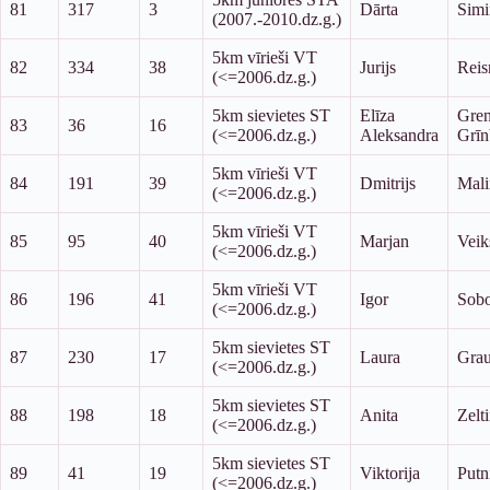
81
317
3
Dārta
Simi
(2007.-2010.dz.g.)
5km vīrieši VT
82
334
38
Jurijs
Reis
(<=2006.dz.g.)
5km sievietes ST
Elīza
Gren
83
36
16
(<=2006.dz.g.)
Aleksandra
Grīn
5km vīrieši VT
84
191
39
Dmitrijs
Mali
(<=2006.dz.g.)
5km vīrieši VT
85
95
40
Marjan
Veik
(<=2006.dz.g.)
5km vīrieši VT
86
196
41
Igor
Sobo
(<=2006.dz.g.)
5km sievietes ST
87
230
17
Laura
Grau
(<=2006.dz.g.)
5km sievietes ST
88
198
18
Anita
Zelt
(<=2006.dz.g.)
5km sievietes ST
89
41
19
Viktorija
Putn
(<=2006.dz.g.)