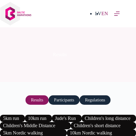
Skip
to
content
LV
EN
Results
Results
Participants
Regulations
5km run
10km run
Jude's Run
Children's long distance
Children's Middle Distance
Children's short distance
5km Nordic walking
10km Nordic walking