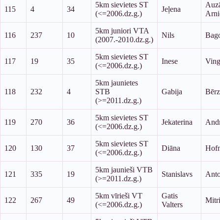
5km sievietes ST
Auz
115
4
34
Jeļena
(<=2006.dz.g.)
Arni
5km juniori VTA
116
237
10
Nils
Bag
(2007.-2010.dz.g.)
5km sievietes ST
117
19
35
Inese
Ving
(<=2006.dz.g.)
5km jaunietes
118
232
4
STB
Gabija
Bērz
(>=2011.dz.g.)
5km sievietes ST
119
270
36
Jekaterina
Andr
(<=2006.dz.g.)
5km sievietes ST
120
130
37
Diāna
Hof
(<=2006.dz.g.)
5km jaunieši VTB
121
335
19
Stanislavs
Ant
(>=2011.dz.g.)
5km vīrieši VT
Gatis
122
267
49
Mitr
(<=2006.dz.g.)
Valters