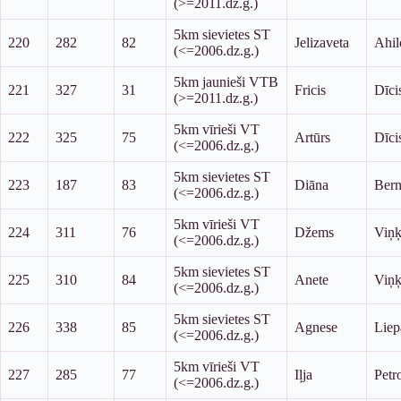
(>=2011.dz.g.)
5km sievietes ST
220
282
82
Jelizaveta
Ahil
(<=2006.dz.g.)
5km jaunieši VTB
221
327
31
Fricis
Dīci
(>=2011.dz.g.)
5km vīrieši VT
222
325
75
Artūrs
Dīci
(<=2006.dz.g.)
5km sievietes ST
223
187
83
Diāna
Bern
(<=2006.dz.g.)
5km vīrieši VT
224
311
76
Džems
Viņķ
(<=2006.dz.g.)
5km sievietes ST
225
310
84
Anete
Viņ
(<=2006.dz.g.)
5km sievietes ST
226
338
85
Agnese
Liep
(<=2006.dz.g.)
5km vīrieši VT
227
285
77
Iļja
Petr
(<=2006.dz.g.)