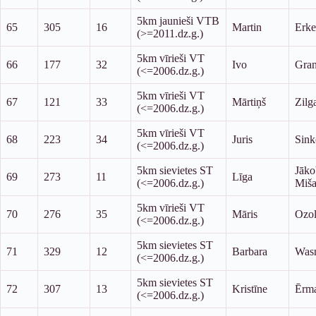
5km jaunieši VTB
65
305
16
Martin
Erke
(>=2011.dz.g.)
5km vīrieši VT
66
177
32
Ivo
Gra
(<=2006.dz.g.)
5km vīrieši VT
67
121
33
Mārtiņš
Zilg
(<=2006.dz.g.)
5km vīrieši VT
68
223
34
Juris
Sink
(<=2006.dz.g.)
5km sievietes ST
Jāko
69
273
11
Līga
(<=2006.dz.g.)
Miš
5km vīrieši VT
70
276
35
Māris
Ozol
(<=2006.dz.g.)
5km sievietes ST
71
329
12
Barbara
Was
(<=2006.dz.g.)
5km sievietes ST
72
307
13
Kristīne
Ērm
(<=2006.dz.g.)