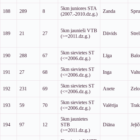
5km juniores STA
188
289
8
Zanda
Spru
(2007.-2010.dz.g.)
5km jaunieši VTB
189
21
27
Dāvids
Stre
(>=2011.dz.g.)
5km sievietes ST
190
288
67
Līga
Balo
(<=2006.dz.g.)
5km sievietes ST
191
27
68
Inga
Valt
(<=2006.dz.g.)
5km sievietes ST
192
231
69
Anete
Zelo
(<=2006.dz.g.)
5km sievietes ST
193
59
70
Valērija
Trak
(<=2006.dz.g.)
5km jaunietes
194
97
12
STB
Diāna
Jeļi
(>=2011.dz.g.)