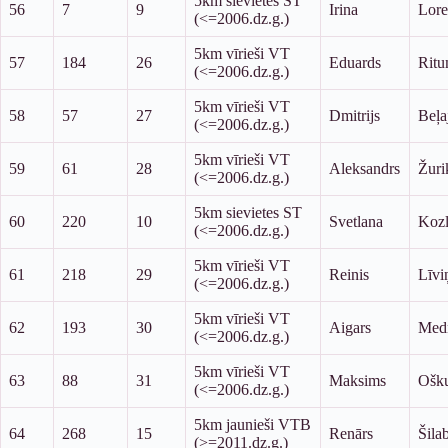
5km sievietes ST
56
7
9
Irina
Lore
(<=2006.dz.g.)
5km vīrieši VT
57
184
26
Eduards
Ritu
(<=2006.dz.g.)
5km vīrieši VT
58
57
27
Dmitrijs
Beļa
(<=2006.dz.g.)
5km vīrieši VT
59
61
28
Aleksandrs
Žuri
(<=2006.dz.g.)
5km sievietes ST
60
220
10
Svetlana
Koz
(<=2006.dz.g.)
5km vīrieši VT
61
218
29
Reinis
Līvi
(<=2006.dz.g.)
5km vīrieši VT
62
193
30
Aigars
Med
(<=2006.dz.g.)
5km vīrieši VT
63
88
31
Maksims
Ošk
(<=2006.dz.g.)
5km jaunieši VTB
64
268
15
Renārs
Šilab
(>=2011.dz.g.)