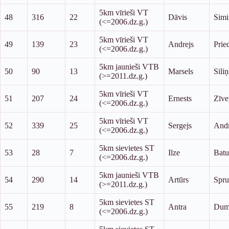
5km vīrieši VT
48
316
22
Dāvis
Simi
(<=2006.dz.g.)
5km vīrieši VT
49
139
23
Andrejs
Pried
(<=2006.dz.g.)
5km jaunieši VTB
50
90
13
Marsels
Siliņ
(>=2011.dz.g.)
5km vīrieši VT
51
207
24
Ernests
Zīve
(<=2006.dz.g.)
5km vīrieši VT
52
339
25
Sergejs
Andr
(<=2006.dz.g.)
5km sievietes ST
53
28
7
Ilze
Batu
(<=2006.dz.g.)
5km jaunieši VTB
54
290
14
Artūrs
Spru
(>=2011.dz.g.)
5km sievietes ST
55
219
8
Antra
Dum
(<=2006.dz.g.)