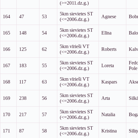
(>=2011.dz.g.)
5km sievietes ST
164
47
53
Agnese
Bob
(<=2006.dz.g.)
5km sievietes ST
165
148
54
Elīna
Balo
(<=2006.dz.g.)
5km vīrieši VT
166
125
62
Roberts
Kal
(<=2006.dz.g.)
5km sievietes ST
Fedo
167
183
55
Loreta
(<=2006.dz.g.)
Pole
5km vīrieši VT
168
117
63
Kaspars
Aks
(<=2006.dz.g.)
5km sievietes ST
169
238
56
Arta
Silk
(<=2006.dz.g.)
5km sievietes ST
170
217
57
Natalia
Bog
(<=2006.dz.g.)
5km sievietes ST
171
87
58
Kristina
Siliņ
(<=2006.dz.g.)