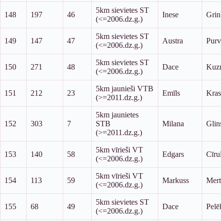
5km sievietes ST
148
197
46
Inese
Grin
(<=2006.dz.g.)
5km sievietes ST
149
147
47
Austra
Purv
(<=2006.dz.g.)
5km sievietes ST
150
271
48
Dace
Kuz
(<=2006.dz.g.)
5km jaunieši VTB
151
212
23
Emīls
Kras
(>=2011.dz.g.)
5km jaunietes
152
303
7
STB
Milana
Glin
(>=2011.dz.g.)
5km vīrieši VT
153
140
58
Edgars
Cīrul
(<=2006.dz.g.)
5km vīrieši VT
154
113
59
Markuss
Mert
(<=2006.dz.g.)
5km sievietes ST
155
68
49
Dace
Pelē
(<=2006.dz.g.)