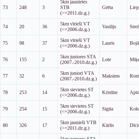
5km jaunietes
73
248
3
STB
Grēta
Liep
(>=2011.dz.g.)
5km vīrieši VT
74
20
36
Vasilijs
Stre
(<=2006.dz.g.)
5km vīrieši VT
75
98
37
Lauris
Bojā
(<=2006.dz.g.)
5km juniores STA
76
155
2
Lote
Miķe
(2007.-2010.dz.g.)
5km juniori VTA
77
32
6
Maksims
Rom
(2007.-2010.dz.g.)
5km sievietes ST
78
253
14
Kristīne
Api
(<=2006.dz.g.)
5km sievietes ST
79
254
15
Sigita
Koko
(<=2006.dz.g.)
5km jaunieši VTB
80
326
17
Kārlis
Dīci
(>=2011.dz.g.)
5km juniores STA