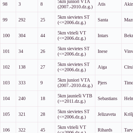
5km juniori VTA
98
3
8
Atis
Aki
(2007.-2010.dz.g.)
5km sievietes ST
99
292
25
Santa
Maz
(<=2006.dz.g.)
5km vīrieši VT
100
304
44
Intars
Bek
(<=2006.dz.g.)
5km sievietes ST
101
34
26
Inese
Vinv
(<=2006.dz.g.)
5km sievietes ST
102
138
27
Aiga
Cīru
(<=2006.dz.g.)
5km juniori VTA
103
333
9
Pjers
Timo
(2007.-2010.dz.g.)
5km jaunieši VTB
104
240
18
Sebastians
Helm
(>=2011.dz.g.)
5km sievietes ST
105
321
28
Jelizaveta
Kriš
(<=2006.dz.g.)
5km vīrieši VT
106
322
45
Rihards
Tarv
(<=2006.dz.g.)