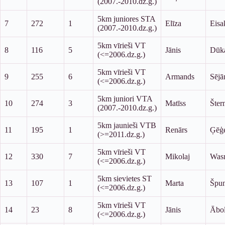
(2007.-2010.dz.g.)
5km juniores STA
7
272
1
Elīza
Eisa
(2007.-2010.dz.g.)
5km vīrieši VT
8
116
5
Jānis
Dūk
(<=2006.dz.g.)
5km vīrieši VT
9
255
6
Armands
Sējā
(<=2006.dz.g.)
5km juniori VTA
10
274
3
Matīss
Šter
(2007.-2010.dz.g.)
5km jaunieši VTB
11
195
1
Renārs
Ģēģe
(>=2011.dz.g.)
5km vīrieši VT
12
330
7
Mikolaj
Was
(<=2006.dz.g.)
5km sievietes ST
13
107
1
Marta
Špu
(<=2006.dz.g.)
5km vīrieši VT
14
23
8
Jānis
Ābo
(<=2006.dz.g.)