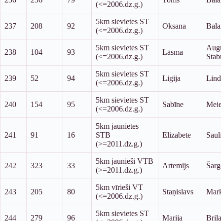
(<=2006.dz.g.)
5km sievietes ST
237
208
92
Oksana
Bal
(<=2006.dz.g.)
5km sievietes ST
Augu
238
104
93
Lāsma
(<=2006.dz.g.)
Stab
5km sievietes ST
239
52
94
Ligija
Lind
(<=2006.dz.g.)
5km sievietes ST
240
154
95
Sabīne
Meie
(<=2006.dz.g.)
5km jaunietes
241
91
16
STB
Elizabete
Saul
(>=2011.dz.g.)
5km jaunieši VTB
242
323
33
Artemijs
Šarg
(>=2011.dz.g.)
5km vīrieši VT
243
205
80
Staņislavs
Mark
(<=2006.dz.g.)
5km sievietes ST
244
279
96
Marija
Briļ