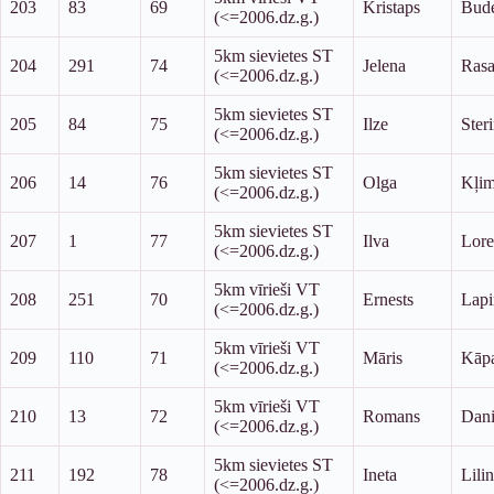
203
83
69
Kristaps
Bud
(<=2006.dz.g.)
5km sievietes ST
204
291
74
Jelena
Ras
(<=2006.dz.g.)
5km sievietes ST
205
84
75
Ilze
Ster
(<=2006.dz.g.)
5km sievietes ST
206
14
76
Olga
Kļi
(<=2006.dz.g.)
5km sievietes ST
207
1
77
Ilva
Lore
(<=2006.dz.g.)
5km vīrieši VT
208
251
70
Ernests
Lapi
(<=2006.dz.g.)
5km vīrieši VT
209
110
71
Māris
Kāp
(<=2006.dz.g.)
5km vīrieši VT
210
13
72
Romans
Dani
(<=2006.dz.g.)
5km sievietes ST
211
192
78
Ineta
Lili
(<=2006.dz.g.)