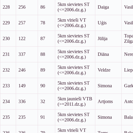
5km sievietes ST
228
256
86
Daiga
Vasi
(<=2006.dz.g.)
5km vīrieši VT
229
257
78
Uģis
Vasil
(<=2006.dz.g.)
5km sievietes ST
Topa
230
122
87
Jūlija
(<=2006.dz.g.)
Zilg
5km sievietes ST
231
337
88
Diāna
Nere
(<=2006.dz.g.)
5km sievietes ST
232
246
89
Veldze
Liep
(<=2006.dz.g.)
5km sievietes ST
233
149
90
Simona
Gark
(<=2006.dz.g.)
5km jaunieši VTB
234
336
32
Artjoms
Ant
(>=2011.dz.g.)
5km sievietes ST
235
235
91
Simona
Bal
(<=2006.dz.g.)
5km vīrieši VT
236
236
79
Toms
Bal