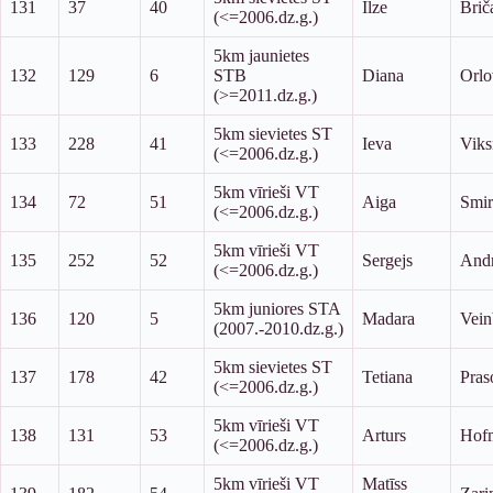
131
37
40
Ilze
Brič
(<=2006.dz.g.)
5km jaunietes
132
129
6
STB
Diana
Orlo
(>=2011.dz.g.)
5km sievietes ST
133
228
41
Ieva
Viks
(<=2006.dz.g.)
5km vīrieši VT
134
72
51
Aiga
Smi
(<=2006.dz.g.)
5km vīrieši VT
135
252
52
Sergejs
Andr
(<=2006.dz.g.)
5km juniores STA
136
120
5
Madara
Vein
(2007.-2010.dz.g.)
5km sievietes ST
137
178
42
Tetiana
Pras
(<=2006.dz.g.)
5km vīrieši VT
138
131
53
Arturs
Hof
(<=2006.dz.g.)
5km vīrieši VT
Matīss