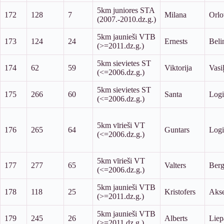
5km juniores STA
172
128
7
Milana
Orlo
(2007.-2010.dz.g.)
5km jaunieši VTB
173
124
24
Ernests
Beli
(>=2011.dz.g.)
5km sievietes ST
174
62
59
Viktorija
Vasi
(<=2006.dz.g.)
5km sievietes ST
175
266
60
Santa
Logi
(<=2006.dz.g.)
5km vīrieši VT
176
265
64
Guntars
Logi
(<=2006.dz.g.)
5km vīrieši VT
177
277
65
Valters
Berg
(<=2006.dz.g.)
5km jaunieši VTB
178
118
25
Kristofers
Aks
(>=2011.dz.g.)
5km jaunieši VTB
179
245
26
Alberts
Liep
(>=2011.dz.g.)