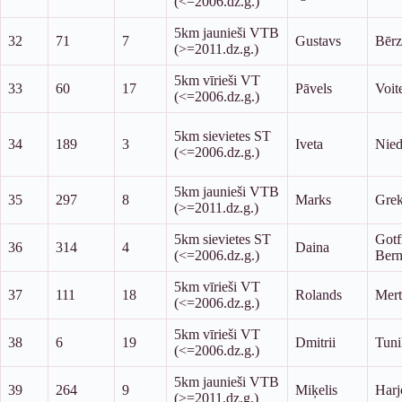
(<=2006.dz.g.)
5km jaunieši VTB
32
71
7
Gustavs
Bērz
(>=2011.dz.g.)
5km vīrieši VT
33
60
17
Pāvels
Voit
(<=2006.dz.g.)
5km sievietes ST
34
189
3
Iveta
Nied
(<=2006.dz.g.)
5km jaunieši VTB
35
297
8
Marks
Gre
(>=2011.dz.g.)
5km sievietes ST
Gotf
36
314
4
Daina
(<=2006.dz.g.)
Bern
5km vīrieši VT
37
111
18
Rolands
Mert
(<=2006.dz.g.)
5km vīrieši VT
38
6
19
Dmitrii
Tuni
(<=2006.dz.g.)
5km jaunieši VTB
39
264
9
Miķelis
Harj
(>=2011.dz.g.)