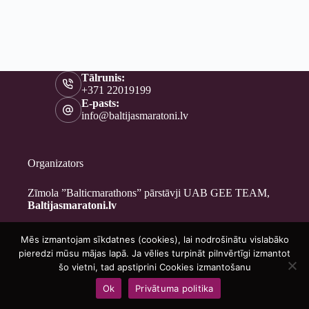
Tālrunis:
+371 22019199
E-pasts:
info@baltijasmaratoni.lv
Organizators
Zīmola ”Balticmarathons” pārstāvji UAB GEE TEAM,
Baltijasmaratoni.lv
Mēs izmantojam sīkdatnes (cookies), lai nodrošinātu vislabāko
Kontakti
pieredzi mūsu mājas lapā. Ja vēlies turpināt pilnvērtīgi izmantot
Par mums
šo vietni, tad apstiprini Cookies izmantošanu
Brīvprātīgajiem
Ok
Privātuma politika
Privātuma politika
Copyright © 2026 - Baltijasmaratoni.lv