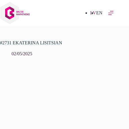
Izlaist
uz
saturu
LV
EN
#2731 EKATERINA LISITSIAN
02/05/2025