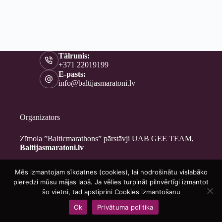
Tālrunis:
+371 22019199
E-pasts:
info@baltijasmaratoni.lv
Organizators
Zīmola ”Balticmarathons” pārstāvji UAB GEE TEAM,
Baltijasmaratoni.lv
Mēs izmantojam sīkdatnes (cookies), lai nodrošinātu vislabāko
Kontakti
pieredzi mūsu mājas lapā. Ja vēlies turpināt pilnvērtīgi izmantot
Par mums
šo vietni, tad apstiprini Cookies izmantošanu
Brīvprātīgajiem
Ok
Privātuma politika
Privātuma politika
Copyright © 2026 - Baltijasmaratoni.lv