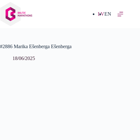
Izlaist
uz
saturu
LV
EN
#2886 Marika Ešenberga Ešenberga
18/06/2025