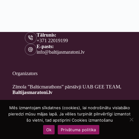
Tālrunis:
+371 22019199
E-pasts:
info@baltijasmaratoni.lv
Organizators
Zīmola ”Balticmarathons” pārstāvji UAB GEE TEAM,
Baltijasmaratoni.lv
Mēs izmantojam sīkdatnes (cookies), lai nodrošinātu vislabāko
Kontakti
pieredzi mūsu mājas lapā. Ja vēlies turpināt pilnvērtīgi izmantot
Par mums
šo vietni, tad apstiprini Cookies izmantošanu
Brīvprātīgajiem
Ok
Privātuma politika
Privātuma politika
Copyright © 2026 - Baltijasmaratoni.lv