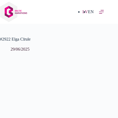
Izlaist
uz
saturu
LV
EN
#2922 Elga Cīrule
29/06/2025