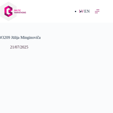
Izlaist
uz
saturu
LV
EN
#3209 Jūlija Minginoviča
21/07/2025