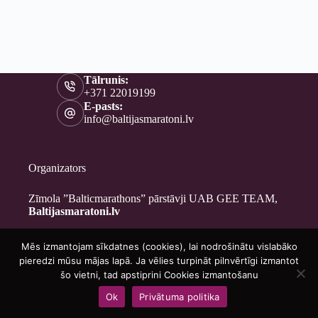
Tālrunis:
+371 22019199
E-pasts:
info@baltijasmaratoni.lv
Organizators
Zīmola ”Balticmarathons” pārstāvji UAB GEE TEAM,
Baltijasmaratoni.lv
Mēs izmantojam sīkdatnes (cookies), lai nodrošinātu vislabāko
Kontakti
pieredzi mūsu mājas lapā. Ja vēlies turpināt pilnvērtīgi izmantot
Par mums
šo vietni, tad apstiprini Cookies izmantošanu
Brīvprātīgajiem
Ok
Privātuma politika
Privātuma politika
Copyright © 2026 - Baltijasmaratoni.lv