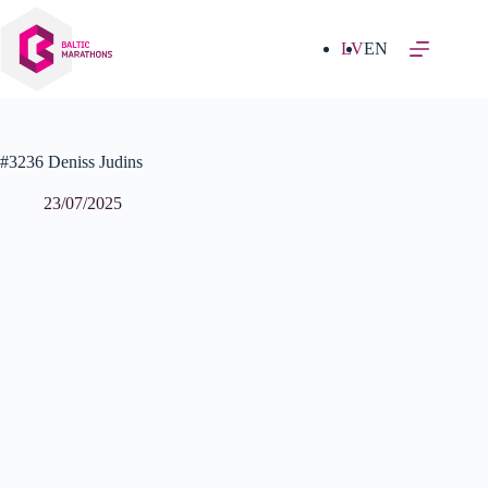
Izlaist
uz
saturu
LV
EN
#3236 Deniss Judins
23/07/2025