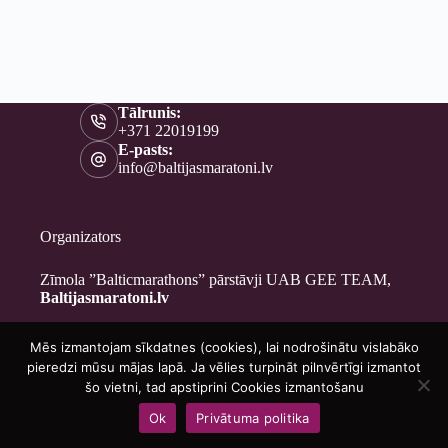
Tālrunis:
+371 22019199
E-pasts:
info@baltijasmaratoni.lv
Organizators
Zīmola ”Balticmarathons” pārstāvji UAB GEE TEAM,
Baltijasmaratoni.lv
Mēs izmantojam sīkdatnes (cookies), lai nodrošinātu vislabāko
Kontakti
pieredzi mūsu mājas lapā. Ja vēlies turpināt pilnvērtīgi izmantot
Par mums
šo vietni, tad apstiprini Cookies izmantošanu
Brīvprātīgajiem
Ok
Privātuma politika
Privātuma politika
Copyright © 2026 - Baltijasmaratoni.lv