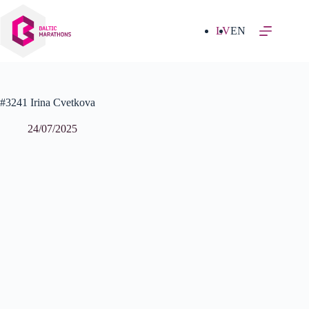
Izlaist
uz
saturu
LV
EN
#3241 Irina Cvetkova
24/07/2025