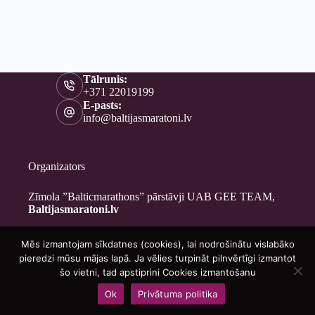
Tālrunis:
+371 22019199
E-pasts:
info@baltijasmaratoni.lv
Organizators
Zīmola ”Balticmarathons” pārstāvji UAB GEE TEAM,
Baltijasmaratoni.lv
Mēs izmantojam sīkdatnes (cookies), lai nodrošinātu vislabāko
Kontakti
pieredzi mūsu mājas lapā. Ja vēlies turpināt pilnvērtīgi izmantot
Par mums
šo vietni, tad apstiprini Cookies izmantošanu
Brīvprātīgajiem
Ok
Privātuma politika
Privātuma politika
Copyright © 2026 - Baltijasmaratoni.lv