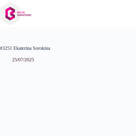
Izlaist
uz
saturu
#3251 Ekaterina Sorokina
25/07/2025