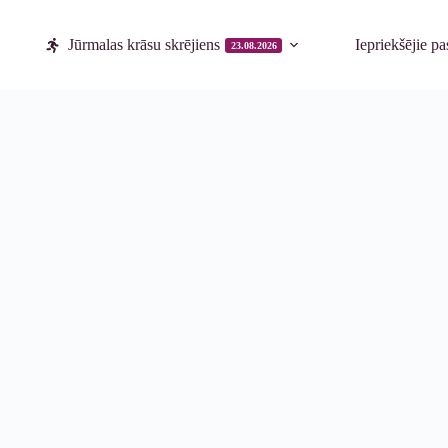
Jūrmalas krāsu skrējiens
Iepriekšējie p
23.08.2026