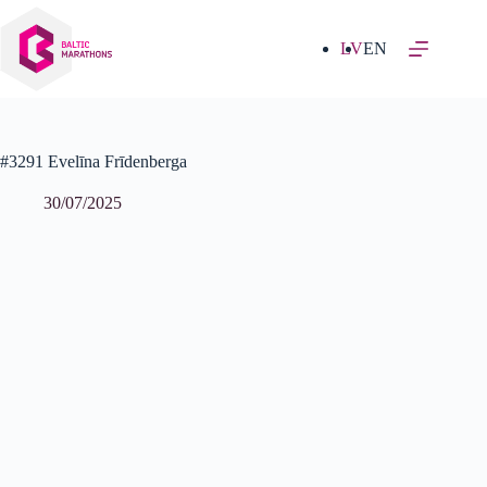
Izlaist
uz
saturu
LV
EN
#3291 Evelīna Frīdenberga
30/07/2025