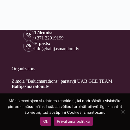
Tālrunis:
+371 22019199
E-pasts:
info@baltijasmaratoni.lv
Organizators
Zīmola ”Balticmarathons” pārstāvji UAB GEE TEAM,
Baltijasmaratoni.lv
Mēs izmantojam sīkdatnes (cookies), lai nodrošinātu vislabāko
Kontakti
pieredzi mūsu mājas lapā. Ja vēlies turpināt pilnvērtīgi izmantot
Par mums
šo vietni, tad apstiprini Cookies izmantošanu
Brīvprātīgajiem
Ok
Privātuma politika
Privātuma politika
Copyright © 2026 - Baltijasmaratoni.lv