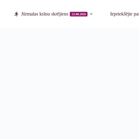
Jūrmalas krāsu skrējiens
Iepriekšējie p
23.08.2026