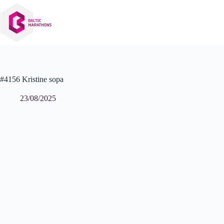
Izlaist
uz
saturu
#4156 Kristine sopa
23/08/2025