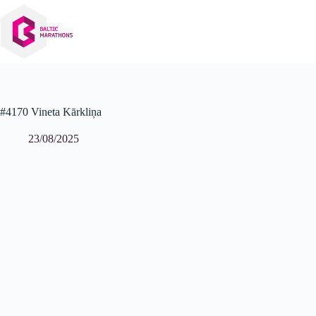
Izlaist
uz
saturu
#4170 Vineta Kārkliņa
23/08/2025