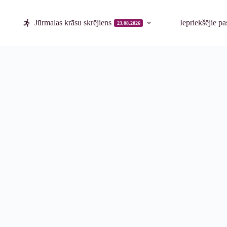
Jūrmalas krāsu skrējiens
Iepriekšējie p
23.08.2026