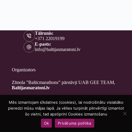
Tālrunis:
+371 22019199
E-pasts:
info@baltijasmaratoni.lv
Organizators
Zīmola ”Balticmarathons” pārstāvji UAB GEE TEAM,
Baltijasmaratoni.lv
Mēs izmantojam sīkdatnes (cookies), lai nodrošinātu vislabāko
Kontakti
pieredzi mūsu mājas lapā. Ja vēlies turpināt pilnvērtīgi izmantot
Par mums
šo vietni, tad apstiprini Cookies izmantošanu
Brīvprātīgajiem
Ok
Privātuma politika
Privātuma politika
Copyright © 2026 - Baltijasmaratoni.lv