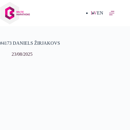
Izlaist
uz
saturu
LV
EN
#4173 DANIELS ŽIRJAKOVS
23/08/2025