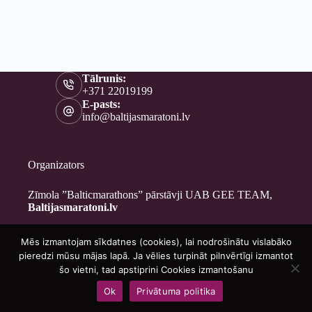
Tālrunis:
+371 22019199
E-pasts:
info@baltijasmaratoni.lv
Organizators
Zīmola ”Balticmarathons” pārstāvji UAB GEE TEAM,
Baltijasmaratoni.lv
Mēs izmantojam sīkdatnes (cookies), lai nodrošinātu vislabāko
Kontakti
pieredzi mūsu mājas lapā. Ja vēlies turpināt pilnvērtīgi izmantot
Par mums
šo vietni, tad apstiprini Cookies izmantošanu
Brīvprātīgajiem
Ok
Privātuma politika
Privātuma politika
Copyright © 2026 - Baltijasmaratoni.lv