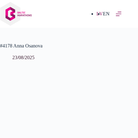
Izlaist
uz
saturu
LV
EN
#4178 Anna Osanova
23/08/2025