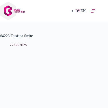
Izlaist
uz
saturu
LV
EN
#4223 Tatsiana Smite
27/08/2025