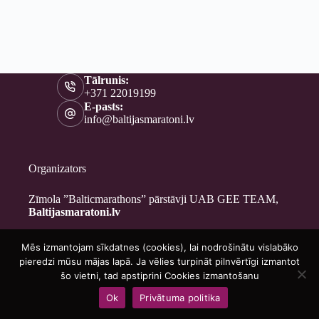
Tālrunis:
+371 22019199
E-pasts:
info@baltijasmaratoni.lv
Organizators
Zīmola ”Balticmarathons” pārstāvji UAB GEE TEAM,
Baltijasmaratoni.lv
Mēs izmantojam sīkdatnes (cookies), lai nodrošinātu vislabāko
Kontakti
pieredzi mūsu mājas lapā. Ja vēlies turpināt pilnvērtīgi izmantot
Par mums
šo vietni, tad apstiprini Cookies izmantošanu
Brīvprātīgajiem
Ok
Privātuma politika
Privātuma politika
Copyright © 2026 - Baltijasmaratoni.lv