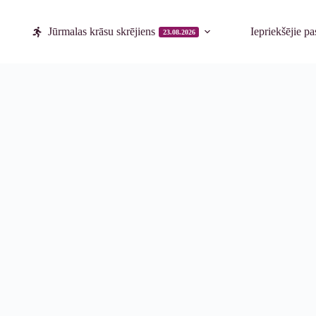
Jūrmalas krāsu skrējiens
Iepriekšējie p
23.08.2026