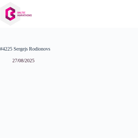
Izlaist
uz
saturu
#4225 Sergejs Rodionovs
27/08/2025