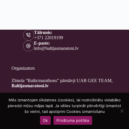
Tālrunis:
+371 22019199
E-pasts:
info@baltijasmaratoni.lv
Organizators
Zīmola ”Balticmarathons” pārstāvji UAB GEE TEAM,
Baltijasmaratoni.lv
Mēs izmantojam sīkdatnes (cookies), lai nodrošinātu vislabāko
Kontakti
pieredzi mūsu mājas lapā. Ja vēlies turpināt pilnvērtīgi izmantot
Par mums
šo vietni, tad apstiprini Cookies izmantošanu
Brīvprātīgajiem
Ok
Privātuma politika
Privātuma politika
Copyright © 2026 - Baltijasmaratoni.lv