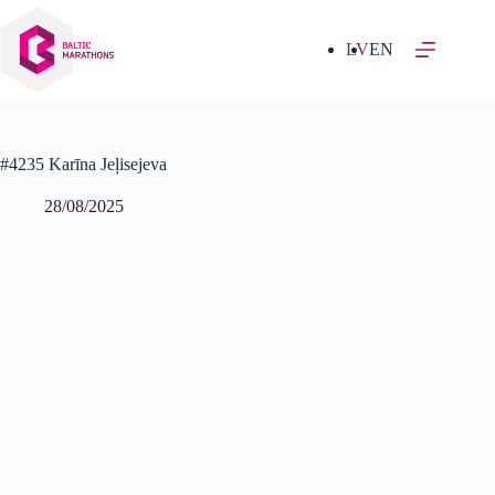
Izlaist
uz
saturu
LV
EN
#4235 Karīna Jeļisejeva
28/08/2025