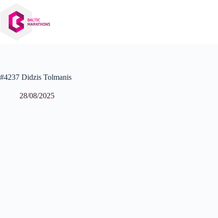
Izlaist
uz
saturu
#4237 Didzis Tolmanis
28/08/2025