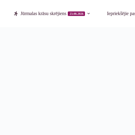
Jūrmalas krāsu skrējiens
Iepriekšējie p
23.08.2026